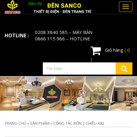
Toggl
navig
0208 3840 585
– MÁY BÀN
HOTLINE :
0866 115 966
– HOTLINE
Giỏ hàng
( 0
)
TRANG CHỦ
»
SẢN PHẨM
»
CÔNG TẮC BỐN 2 CHIỀU A82