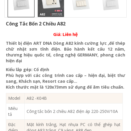
Công Tắc Bốn 2 Chiều A82
Giá:
Liên hệ
Thiết bị điện ART DNA Dòng A82 kính cường lực ,đế thép
chữ nhật sơn tĩnh điện. Bảo hành kết cấu 12 năm,
thương hiệu quốc tế, công nghệ GERMANY, phong cách
hiện đại
Kiểu lắp gép: Cố định
Phù hợp với các công trình cao cấp – hiện đại, biệt thư
sang, Khách sạn
, Resort cao cấp…
Kích thước mặt là 120x73mm sử dụng đế âm tiêu chuẩn.
Model
A82 -K04B
Miêu
Công tắc bốn 2 chiều A82 điện áp 220-250V/10A
tả
Đặc
Mặt kính trắng, Hạt nhựa PC có thể ghép hạt
điểm
dòng A83 trắng, C9 vàng, A88 đen