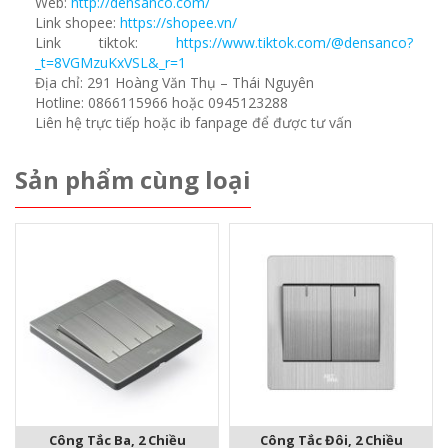
Web:
http://densanco.com/
Link shopee:
https://shopee.vn/
Link tiktok:
https://www.tiktok.com/@densanco?
_t=8VGMzuKxVSL&_r=1
Địa chỉ: 291 Hoàng Văn Thụ – Thái Nguyên
Hotline: 0866115966 hoặc 0945123288
Liên hệ trực tiếp hoặc ib fanpage để được tư vấn
Sản phẩm cùng loại
Công Tắc Ba, 2 Chiều
Công Tắc Đôi, 2 Chiều