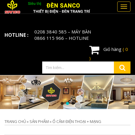
Toggl
navig
0208 3840 585
– MÁY BÀN
HOTLINE :
0866 115 966
– HOTLINE
Giỏ hàng
( 0
)
TRANG CHỦ
»
SẢN PHẨM
»
Ổ CẮM ĐIỆN THOẠI + MẠNG