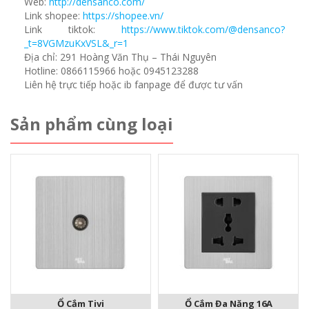
Web:
http://densanco.com/
Link shopee:
https://shopee.vn/
Link tiktok:
https://www.tiktok.com/@densanco?
_t=8VGMzuKxVSL&_r=1
Địa chỉ: 291 Hoàng Văn Thụ – Thái Nguyên
Hotline: 0866115966 hoặc 0945123288
Liên hệ trực tiếp hoặc ib fanpage để được tư vấn
Sản phẩm cùng loại
Ổ Cắm Tivi
Ổ Cắm Đa Năng 16A