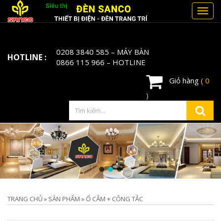
Toggl
navig
0208 3840 585
– MÁY BÀN
HOTLINE :
0866 115 966
– HOTLINE
Giỏ hàng
( 0
)
TRANG CHỦ
»
SẢN PHẨM
»
Ổ CẮM + CÔNG TẮC