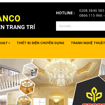
0208 3840 585
HOTLINE :
0866 115 966
–
QUẠT
THIẾT BỊ ĐIỆN CHUYÊN DỤNG
TRANH NGHỆ THUẬT