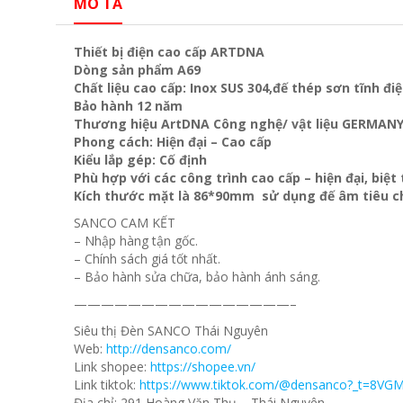
MÔ TẢ
Thiết bị điện cao cấp ARTDNA
Dòng sản phẩm A69
Chất liệu cao cấp: Inox SUS 304,đế thép sơn tĩnh đi
Bảo hành 12 năm
Thương hiệu ArtDNA Công nghệ/ vật liệu GERMAN
Phong cách: Hiện đại – Cao cấp
Kiểu lắp gép: Cố định
Phù hợp với các công trình cao cấp – hiện đại, biệ
Kích thước mặt là 86*90mm sử dụng đế âm tiêu c
SANCO CAM KẾT
– Nhập hàng tận gốc.
– Chính sách giá tốt nhất.
– Bảo hành sửa chữa, bảo hành ánh sáng.
————————————————–
Siêu thị Đèn SANCO Thái Nguyên
Web:
http://densanco.com/
Link shopee:
https://shopee.vn/
Link tiktok:
https://www.tiktok.com/@densanco?_t=8VG
Địa chỉ: 291 Hoàng Văn Thụ – Thái Nguyên