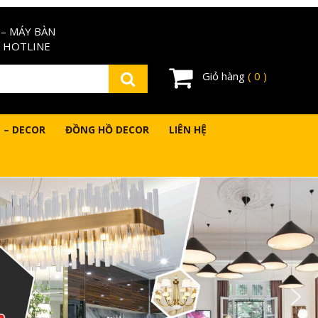
– MÁY BÀN
 HOTLINE
Giỏ hàng
( 0 )
 – DECOR
ĐỒNG HỒ DECOR
LIÊN HỆ