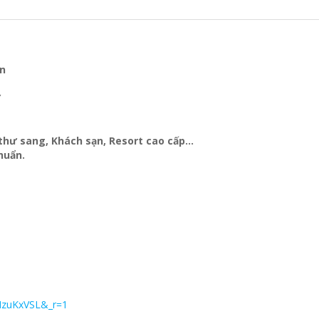
ện
Y
t thư sang, Khách sạn
, Resort cao cấp…
huẩn.
MzuKxVSL&_r=1