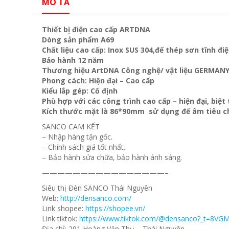
MÔ TẢ
Thiết bị điện cao cấp ARTDNA
Dòng sản phẩm A69
Chất liệu cao cấp: Inox SUS 304,đế thép sơn tĩnh đi
Bảo hành 12 năm
Thương hiệu ArtDNA Công nghệ/ vật liệu GERMAN
Phong cách: Hiện đại – Cao cấp
Kiểu lắp gép: Cố định
Phù hợp với các công trình cao cấp – hiện đại, biệ
Kích thước mặt là 86*90mm sử dụng đế âm tiêu c
SANCO CAM KẾT
– Nhập hàng tận gốc.
– Chính sách giá tốt nhất.
– Bảo hành sửa chữa, bảo hành ánh sáng.
————————————————–
Siêu thị Đèn SANCO Thái Nguyên
Web:
http://densanco.com/
Link shopee:
https://shopee.vn/
Link tiktok:
https://www.tiktok.com/@densanco?_t=8VG
Địa chỉ: 291 Hoàng Văn Thụ – Thái Nguyên