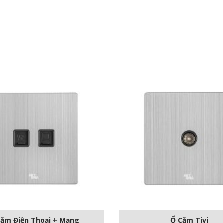
Cắm Điện Thoại + Mạng
Ổ Cắm Tivi