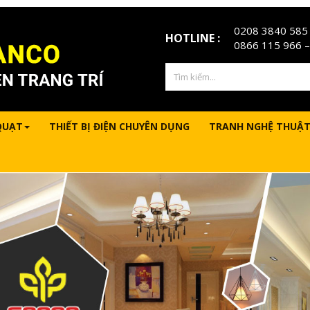
0208 3840 585
HOTLINE :
0866 115 966
–
QUẠT
THIẾT BỊ ĐIỆN CHUYÊN DỤNG
TRANH NGHỆ THUẬT