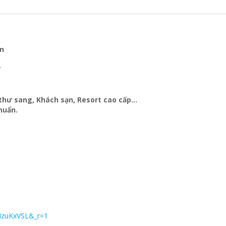
ện
Y
t thư sang, Khách sạn
, Resort cao cấp…
huẩn.
MzuKxVSL&_r=1