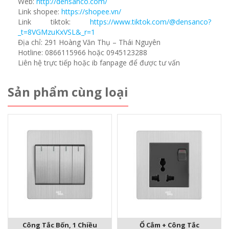
Web:
http://densanco.com/
Link shopee:
https://shopee.vn/
Link tiktok:
https://www.tiktok.com/@densanco?
_t=8VGMzuKxVSL&_r=1
Địa chỉ: 291 Hoàng Văn Thụ – Thái Nguyên
Hotline: 0866115966 hoặc 0945123288
Liên hệ trực tiếp hoặc ib fanpage để được tư vấn
Sản phẩm cùng loại
Công Tắc Bốn, 1 Chiều
Ổ Cắm + Công Tắc