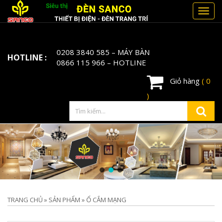
Toggl
navig
0208 3840 585
– MÁY BÀN
HOTLINE :
0866 115 966
– HOTLINE
Giỏ hàng
( 0
)
TRANG CHỦ
»
SẢN PHẨM
»
Ổ CẮM MẠNG