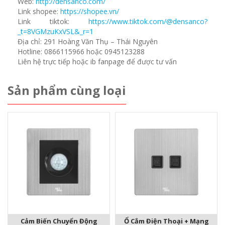
Web:
http://densanco.com/
Link shopee:
https://shopee.vn/
Link tiktok:
https://www.tiktok.com/@densanco?
_t=8VGMzuKxVSL&_r=1
Địa chỉ: 291 Hoàng Văn Thụ – Thái Nguyên
Hotline: 0866115966 hoặc 0945123288
Liên hệ trực tiếp hoặc ib fanpage để được tư vấn
Sản phẩm cùng loại
Cảm Biến Chuyển Động
Ổ Cắm Điện Thoại + Mạng