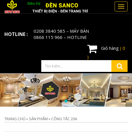
Toggl
navig
0208 3840 585
– MÁY BÀN
HOTLINE :
0866 115 966
– HOTLINE
Giỏ hàng
( 0
)
TRANG CHỦ
»
SẢN PHẨM
»
CÔNG TẮC 20A