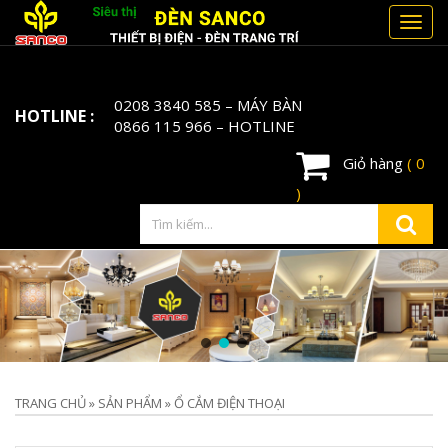
Toggl
navig
0208 3840 585
– MÁY BÀN
HOTLINE :
0866 115 966
– HOTLINE
Giỏ hàng
( 0
)
TRANG CHỦ
»
SẢN PHẨM
»
Ổ CẮM ĐIỆN THOẠI