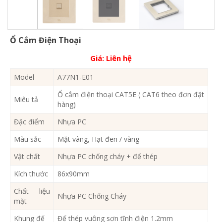
Ổ Cắm Điện Thoại
Giá:
Liên hệ
Model
A77N1-E01
Ổ cắm điện thoại CAT5E ( CAT6 theo đơn đặt
Miêu tả
hàng)
Đặc điểm
Nhựa PC
Màu sắc
Mặt vàng, Hạt đen / vàng
Vật chất
Nhựa PC chống cháy + đế thép
Kích thước
86x90mm
Chất liệu
Nhựa PC Chống Cháy
mặt
Khung đế
Đế thép vuông sơn tĩnh điện 1.2mm