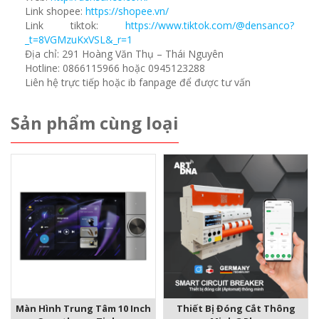
Link shopee:
https://shopee.vn/
Link tiktok:
https://www.tiktok.com/@densanco?
_t=8VGMzuKxVSL&_r=1
Địa chỉ: 291 Hoàng Văn Thụ – Thái Nguyên
Hotline: 0866115966 hoặc 0945123288
Liên hệ trực tiếp hoặc ib fanpage để được tư vấn
Sản phẩm cùng loại
Màn Hình Trung Tâm 10 Inch
Thiết Bị Đóng Cắt Thông