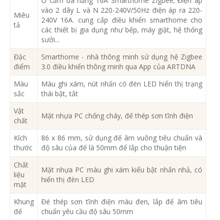
Ổ cắm đa năng 16A Smarthome Zigbee; Điện áp
vào 2 dây L và N 220-240V/50Hz điện áp ra 220-
Miêu
240V 16A. cung cấp điều khiển smarthome cho
tả
các thiết bị gia dụng như bếp, máy giặt, hệ thống
sưởi...
Đặc
Smarthome - nhà thông minh sử dụng hệ Zigbee
điểm
3.0 điều khiển thông minh qua App của ARTDNA
Màu
Màu ghi xám, nút nhấn có đèn LED hiển thị trạng
sắc
thái bật, tắt
Vật
Mặt nhựa PC chống cháy, đế thép sơn tĩnh điện
chất
Kích
86 x 86 mm, sử dụng đế âm vuông tiêu chuẩn và
thước
độ sâu của đế là 50mm để lắp cho thuận tiện
Chất
Mặt nhựa PC màu ghi xám kiểu bật nhấn nhả, có
liệu
hiển thị đèn LED
mặt
Khung
Đé thép sơn tĩnh điện màu đen, lắp đế âm tiêu
đế
chuẩn yêu cầu độ sâu 50mm