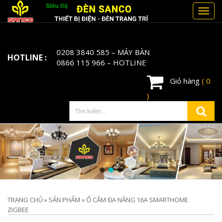
Toggl
navig
0208 3840 585
– MÁY BÀN
HOTLINE :
0866 115 966
– HOTLINE
Giỏ hàng
( 0
)
TRANG CHỦ
»
SẢN PHẨM
»
Ổ CẮM ĐA NĂNG 16A SMARTHOME
ZIGBEE