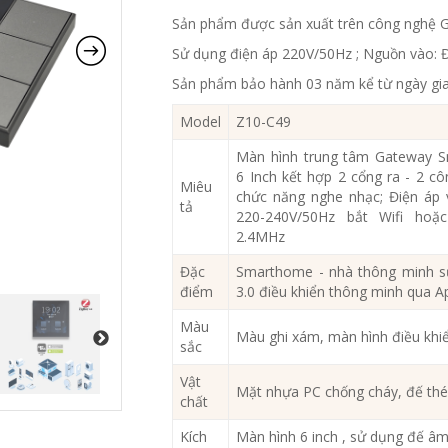
Sản phẩm được sản xuất trên công nghệ G
Sử dụng điện áp 220V/50Hz ; Nguồn vào: Đ
Sản phẩm bảo hành 03 năm kể từ ngày gi
Model
Z10-C49
Màn hình trung tâm Gateway 
6 Inch kết hợp 2 cổng ra - 2 c
Miêu
chức năng nghe nhạc; Điện áp 
tả
220-240V/50Hz bắt Wifi ho
2.4MHz
Đặc
Smarthome - nhà thông minh s
điểm
3.0 điều khiển thông minh qua
Màu
Màu ghi xám, màn hình điều kh
sắc
Vật
Mặt nhựa PC chống cháy, đế thé
chất
Kích
Màn hình 6 inch , sử dụng đế â