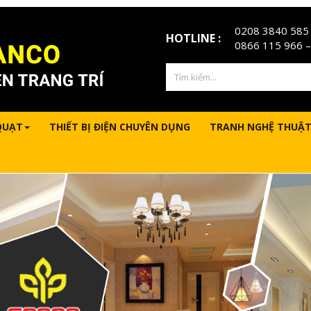
0208 3840 585
HOTLINE :
0866 115 966
–
QUẠT
THIẾT BỊ ĐIỆN CHUYÊN DỤNG
TRANH NGHỆ THUẬT