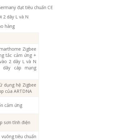
ermany đạt tiêu chuẩn CE
i 2 dây L và N
ao hàng
Smarthome Zigbee
ông tắc cảm ứng +
vào 2 dây L và N
ặc dây cáp mạng
ử dụng hệ Zigbee
 App của ARTDNA
iển cảm ứng
p sơn tĩnh điện
m vuông tiêu chuẩn