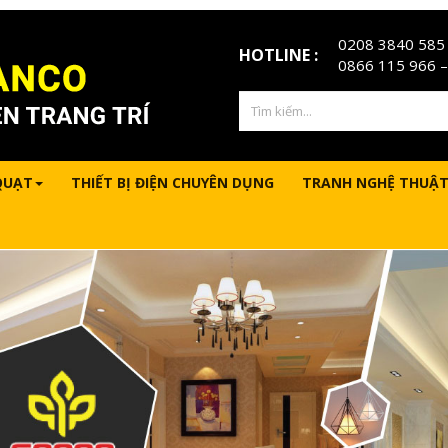
0208 3840 585
HOTLINE :
0866 115 966
–
QUẠT
THIẾT BỊ ĐIỆN CHUYÊN DỤNG
TRANH NGHỆ THUẬT