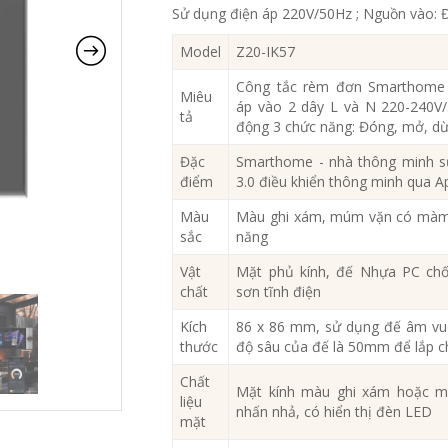
Sử dụng điện áp 220V/50Hz ; Nguồn vào: Đ
Model
Z20-IK57
Công tắc rèm đơn Smarthome 
Miêu
áp vào 2 dây L và N 220-240V/
tả
động 3 chức năng: Đóng, mở, d
Đặc
Smarthome - nhà thông minh s
điểm
3.0 điều khiển thông minh qua
Màu
Màu ghi xám, múm vặn có màm h
sắc
năng
Vật
Mặt phủ kính, đế Nhựa PC chố
chất
sơn tĩnh điện
Kích
86 x 86 mm, sử dụng đế âm vuô
thước
độ sâu của đế là 50mm để lắp c
Chất
Mặt kính màu ghi xám hoặc mà
liệu
nhấn nhả, có hiển thị đèn LED
mặt