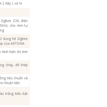
i 2 dây L và N
Zigbee Z20; điện
50Hz. cho rèm tự
ừng
ử dụng hệ Zigbee
 App của ARTDNA
ình hiển thị tính
ng cháy, đế thép
ng tiêu chuẩn và
ho thuận tiện
u trắng kiểu bật