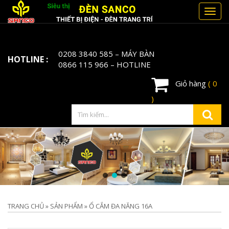
Toggl
navig
0208 3840 585
– MÁY BÀN
HOTLINE :
0866 115 966
– HOTLINE
Giỏ hàng
( 0
)
TRANG CHỦ
»
SẢN PHẨM
»
Ổ CẮM ĐA NĂNG 16A