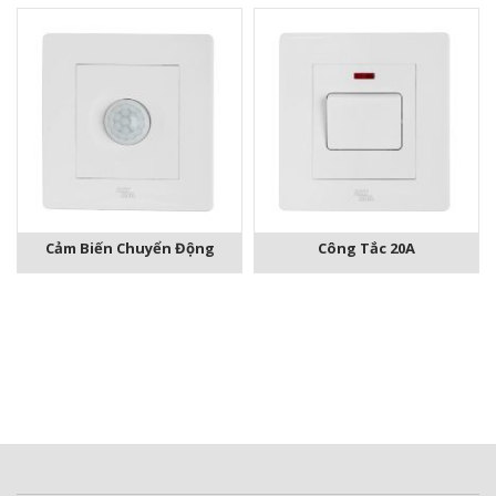
Cảm Biến Chuyển Động
Công Tắc 20A