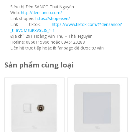
Siêu thị Đèn SANCO Thái Nguyên
Web:
http://densanco.com/
Link shopee:
https://shopee.vn/
Link tiktok:
https://www.tiktok.com/@densanco?
_t=8VGMzuKxVSL&_r=1
Địa chỉ: 291 Hoàng Văn Thụ – Thái Nguyên
Hotline: 0866115966 hoặc 0945123288
Liên hệ trực tiếp hoặc ib fanpage để được tư vấn
Sản phẩm cùng loại