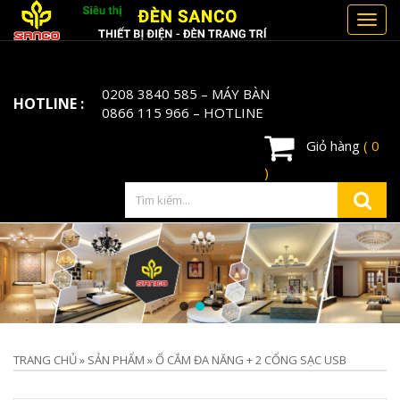
Toggl
navig
0208 3840 585
– MÁY BÀN
HOTLINE :
0866 115 966
– HOTLINE
Giỏ hàng
( 0
)
TRANG CHỦ
»
SẢN PHẨM
»
Ổ CẮM ĐA NĂNG + 2 CỔNG SẠC USB