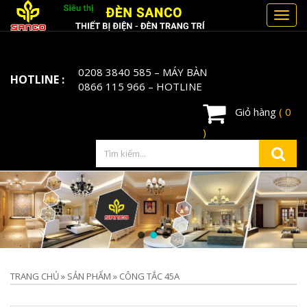
Toggl
navig
0208 3840 585
– MÁY BÀN
HOTLINE :
0866 115 966
– HOTLINE
Giỏ hàng
( 0
)
TRANG CHỦ
»
SẢN PHẨM
»
CÔNG TẮC 45A