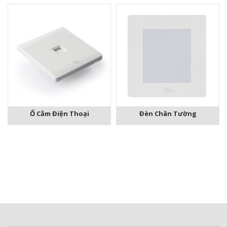
Ổ Cắm Điện Thoại
Đèn Chân Tường