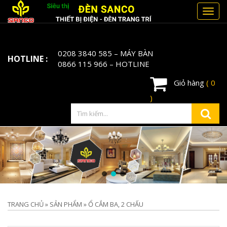
Toggl
navig
0208 3840 585
– MÁY BÀN
HOTLINE :
0866 115 966
– HOTLINE
Giỏ hàng
( 0
)
TRANG CHỦ
»
SẢN PHẨM
»
Ổ CẮM BA, 2 CHẤU