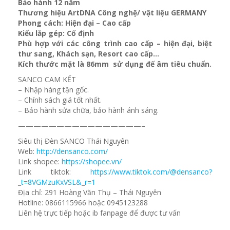
Bảo hành 12 năm
Thương hiệu ArtDNA Công nghệ/ vật liệu GERMANY
Phong cách: Hiện đại – Cao cấp
Kiểu lắp gép: Cố định
Phù hợp với các công trình cao cấp – hiện đại, biệt
thư sang, Khách sạn
, Resort cao cấp…
Kích thước mặt là 86mm sử dụng đế âm tiêu chuẩn.
SANCO CAM KẾT
– Nhập hàng tận gốc.
– Chính sách giá tốt nhất.
– Bảo hành sửa chữa, bảo hành ánh sáng.
————————————————–
Siêu thị Đèn SANCO Thái Nguyên
Web:
http://densanco.com/
Link shopee:
https://shopee.vn/
Link tiktok:
https://www.tiktok.com/@densanco?
_t=8VGMzuKxVSL&_r=1
Địa chỉ: 291 Hoàng Văn Thụ – Thái Nguyên
Hotline: 0866115966 hoặc 0945123288
Liên hệ trực tiếp hoặc ib fanpage để được tư vấn