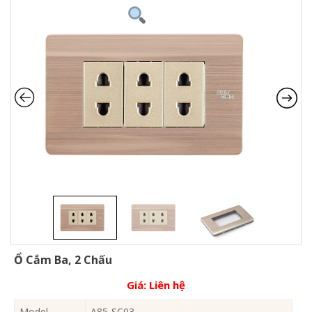
Ổ Cắm Ba, 2 Chấu
Giá:
Liên hệ
Model
A85-SC03