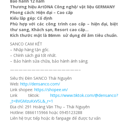
Bảo hành 12 năm
Thương hiệu ArtDNA Công nghệ/ vật liệu GERMANY
Phong cách: Hiện đại – Cao cấp
Kiểu lắp gép: Cố định
Phù hợp với các công trình cao cấp – hiện đại, biệt
thư sang, Khách sạn
, Resort cao cấp…
Kích thước mặt là 86mm sử dụng đế âm tiêu chuẩn.
SANCO CAM KẾT
– Nhập hàng tận gốc.
– Chính sách giá tốt nhất.
– Bảo hành sửa chữa, bảo hành ánh sáng.
————————————————–
Siêu thị Đèn SANCO Thái Nguyên
Web:
http://densanco.com/
Link shopee:
https://shopee.vn/
Link tiktok:
https://www.tiktok.com/@densanco?
_t=8VGMzuKxVSL&_r=1
Địa chỉ: 291 Hoàng Văn Thụ – Thái Nguyên
Hotline: 0866115966 hoặc 0945123288
Liên hệ trực tiếp hoặc ib fanpage để được tư vấn