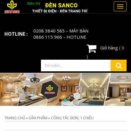
Toggl
navig
0208 3840 585
– MÁY BÀN
HOTLINE :
0866 115 966
– HOTLINE
Giỏ hàng
( 0
)
TRANG CHỦ
»
SẢN PHẨM
»
CÔNG TẮC ĐƠN, 1 CHIỀU