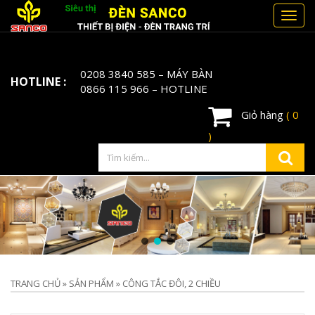
Toggl
navig
0208 3840 585
– MÁY BÀN
HOTLINE :
0866 115 966
– HOTLINE
Giỏ hàng
( 0
)
TRANG CHỦ
»
SẢN PHẨM
»
CÔNG TẮC ĐÔI, 2 CHIỀU