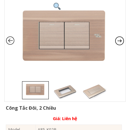
Công Tắc Đôi, 2 Chiều
Giá:
Liên hệ
Model
A85-K02B