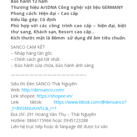
Bảo hành 12 năm
Thương hiệu ArtDNA Công nghệ/ vật liệu GERMANY
Phong cách: Hiện đại – Cao cấp
Kiểu lắp gép: Cố định
Phù hợp với các công trình cao cấp – hiện đại, biệt
thư sang, Khách sạn
, Resort cao cấp…
Kích thước mặt là 86mm sử dụng đế âm tiêu chuẩn.
SANCO CAM KẾT
– Nhập hàng tận gốc.
– Chính sách giá tốt nhất.
– Bảo hành sửa chữa, bảo hành ánh sáng.
————————————————–
Siêu thị Đèn SANCO Thái Nguyên
Web:
http://densanco.com/
Link shopee:
https://shopee.vn/
Link tiktok:
https://www.tiktok.com/@densanco?
_t=8VGMzuKxVSL&_r=1
Địa chỉ: 291 Hoàng Văn Thụ – Thái Nguyên
Hotline: 0866115966 hoặc 0945123288
Liên hệ trực tiếp hoặc ib fanpage để được tư vấn