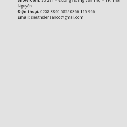
Showroom:
Số 291 – Đường Hoàng Văn Thụ – TP. Thái
Nguyên.
Điện thoại:
0208 3840 585/ 0866 115 966
Email:
sieuthidensanco@gmail.com