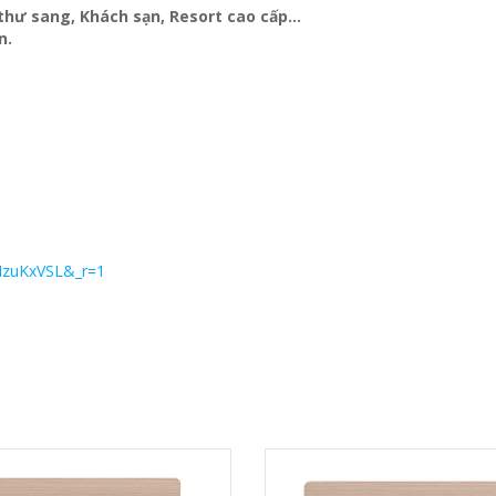
t thư sang, Khách sạn
, Resort cao cấp…
n.
MzuKxVSL&_r=1