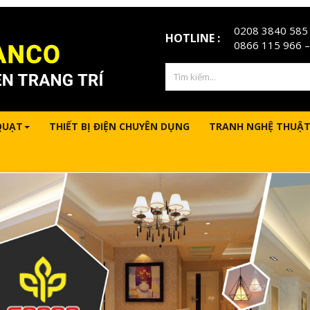
0208 3840 585
HOTLINE :
0866 115 966
–
QUẠT
THIẾT BỊ ĐIỆN CHUYÊN DỤNG
TRANH NGHỆ THUẬT