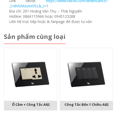
Link tiktok:
https://www.tiktok.com/@densanco?
_t=8VGMzuKxVSL&_r=1
Địa chỉ: 291 Hoàng Văn Thụ – Thái Nguyên
Hotline: 0866115966 hoặc 0945123288
Liên hệ trực tiếp hoặc ib fanpage để được tư vấn
Sản phẩm cùng loại
Ổ Cắm + Công Tắc A82
Công Tắc Bốn 1 Chiều A82