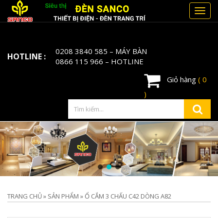
Toggl
navig
0208 3840 585
– MÁY BÀN
HOTLINE :
0866 115 966
– HOTLINE
Giỏ hàng
( 0
)
TRANG CHỦ
»
SẢN PHẨM
»
Ổ CẮM 3 CHẤU C42 DÒNG A82