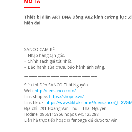
MÔ TẢ
Thiết bị điện ART DNA Dòng A82 kính cường lực ,
hiện đại
SANCO CAM KẾT
– Nhập hàng tận gốc.
– Chính sách giá tốt nhất.
– Bảo hành sửa chữa, bảo hành ánh sáng.
————————————————–
Siêu thị Đèn SANCO Thái Nguyên
Web:
http://densanco.com/
Link shopee:
https://shopee.vn/
Link tiktok:
https://www.tiktok.com/@densanco?_t=8VG
Địa chỉ: 291 Hoàng Văn Thụ – Thái Nguyên
Hotline: 0866115966 hoặc 0945123288
Liên hệ trực tiếp hoặc ib fanpage để được tư vấn