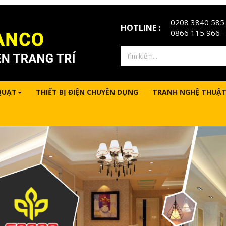
0208 3840 585
HOTLINE :
0866 115 966
–
QUẠT
THIẾT BỊ ĐIỆN CHUYÊN DỤNG
TRANH NGHỆ THUẬT