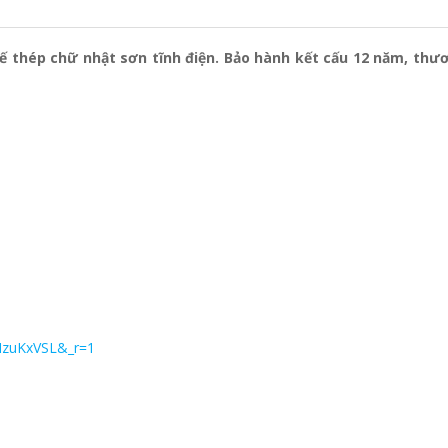
đế thép chữ nhật sơn tĩnh điện. Bảo hành kết cấu 12 năm, th
MzuKxVSL&_r=1