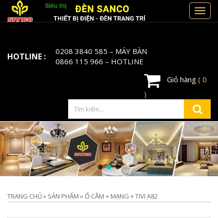
Toggl
navig
0208 3840 585
– MÁY BÀN
HOTLINE :
0866 115 966
– HOTLINE
Giỏ hàng
( 0
)
TRANG CHỦ
»
SẢN PHẨM
»
Ổ CẮM + MẠNG + TIVI A82