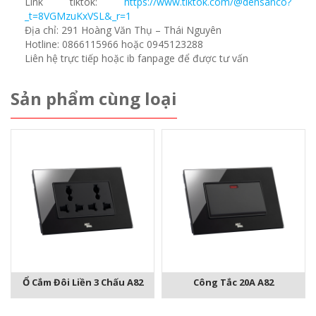
Link tiktok:
https://www.tiktok.com/@densanco?
_t=8VGMzuKxVSL&_r=1
Địa chỉ: 291 Hoàng Văn Thụ – Thái Nguyên
Hotline: 0866115966 hoặc 0945123288
Liên hệ trực tiếp hoặc ib fanpage để được tư vấn
Sản phẩm cùng loại
Ổ Cắm Đôi Liền 3 Chấu A82
Công Tắc 20A A82