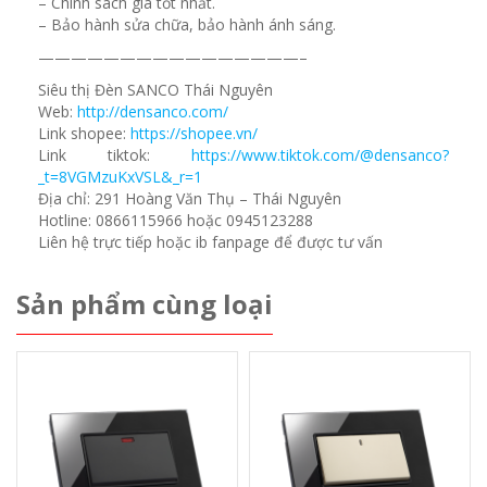
– Chính sách giá tốt nhất.
– Bảo hành sửa chữa, bảo hành ánh sáng.
————————————————–
Siêu thị Đèn SANCO Thái Nguyên
Web:
http://densanco.com/
Link shopee:
https://shopee.vn/
Link tiktok:
https://www.tiktok.com/@densanco?
_t=8VGMzuKxVSL&_r=1
Địa chỉ: 291 Hoàng Văn Thụ – Thái Nguyên
Hotline: 0866115966 hoặc 0945123288
Liên hệ trực tiếp hoặc ib fanpage để được tư vấn
Sản phẩm cùng loại