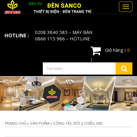
Toggl
navig
0208 3840 585
– MÁY BÀN
HOTLINE :
0866 115 966
– HOTLINE
Giỏ hàng
( 0
)
TRANG CHỦ
»
SẢN PHẨM
»
CÔNG TẮC ĐÔI 2 CHIỀU A82