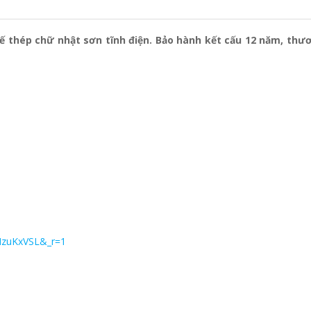
đế thép chữ nhật sơn tĩnh điện. Bảo hành kết cấu 12 năm, th
MzuKxVSL&_r=1