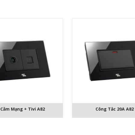
 Cắm Mạng + Tivi A82
Công Tắc 20A A82