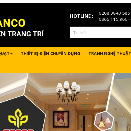
0208 3840 585
HOTLINE :
0866 115 966
–
QUẠT
THIẾT BỊ ĐIỆN CHUYÊN DỤNG
TRANH NGHỆ THUẬT