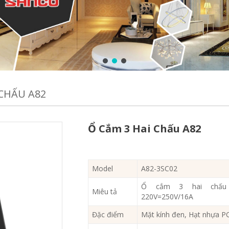
 CHẤU A82
Ổ Cắm 3 Hai Chấu A82
Model
A82-3SC02
Ổ cắm 3 hai chấu
Miêu tả
220V=250V/16A
Đặc điểm
Mặt kính đen, Hạt nhựa P