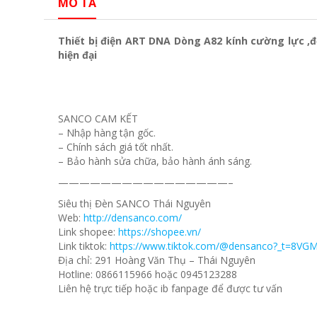
MÔ TẢ
Thiết bị điện ART DNA Dòng A82 kính cường lực ,
hiện đại
SANCO CAM KẾT
– Nhập hàng tận gốc.
– Chính sách giá tốt nhất.
– Bảo hành sửa chữa, bảo hành ánh sáng.
————————————————–
Siêu thị Đèn SANCO Thái Nguyên
Web:
http://densanco.com/
Link shopee:
https://shopee.vn/
Link tiktok:
https://www.tiktok.com/@densanco?_t=8VG
Địa chỉ: 291 Hoàng Văn Thụ – Thái Nguyên
Hotline: 0866115966 hoặc 0945123288
Liên hệ trực tiếp hoặc ib fanpage để được tư vấn