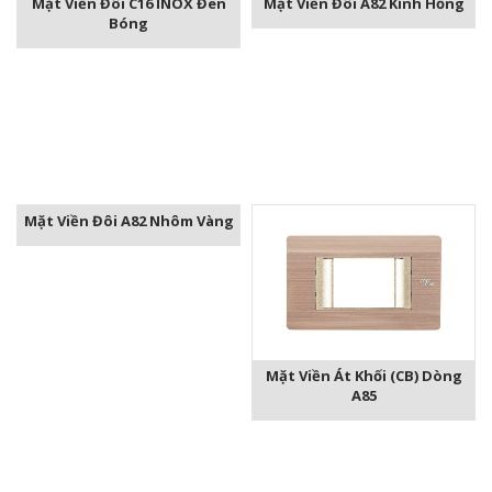
Mặt Viền Đôi C16 INOX Đen
Mặt Viền Đôi A82 Kính Hồng
Bóng
Mặt Viền Đôi A82 Nhôm Vàng
Mặt Viền Át Khối (CB) Dòng
A85