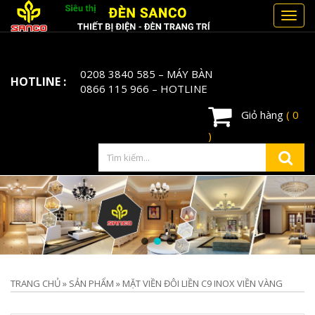
Toggl
navig
0208 3840 585
– MÁY BÀN
HOTLINE :
0866 115 966
– HOTLINE
Giỏ hàng
( 0
)
TRANG CHỦ
»
SẢN PHẨM
»
MẶT VIỀN ĐÔI LIỀN C9 INOX VIỀN VÀNG