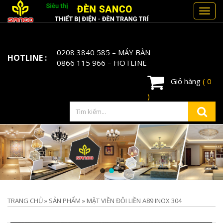
Toggl
navig
0208 3840 585
– MÁY BÀN
HOTLINE :
0866 115 966
– HOTLINE
Giỏ hàng
( 0
)
TRANG CHỦ
»
SẢN PHẨM
»
MẶT VIỀN ĐÔI LIỀN A89 INOX 304