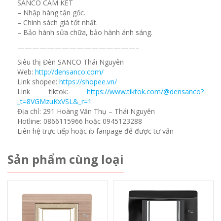
SANCO CAM KẾT
– Nhập hàng tận gốc.
– Chính sách giá tốt nhất.
– Bảo hành sửa chữa, bảo hành ánh sáng.
————————————————–
Siêu thị Đèn SANCO Thái Nguyên
Web:
http://densanco.com/
Link shopee:
https://shopee.vn/
Link tiktok:
https://www.tiktok.com/@densanco?
_t=8VGMzuKxVSL&_r=1
Địa chỉ: 291 Hoàng Văn Thụ – Thái Nguyên
Hotline: 0866115966 hoặc 0945123288
Liên hệ trực tiếp hoặc ib fanpage để được tư vấn
Sản phẩm cùng loại