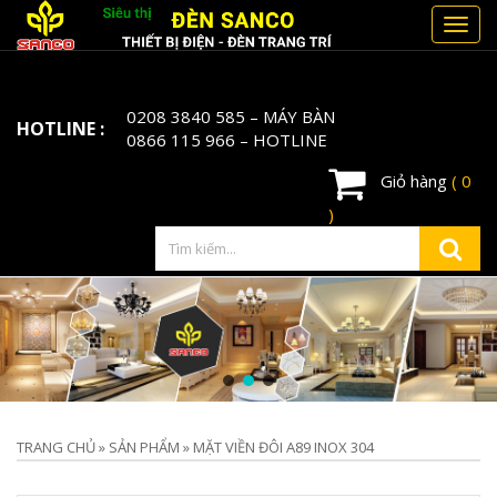
Toggl
navig
0208 3840 585
– MÁY BÀN
HOTLINE :
0866 115 966
– HOTLINE
Giỏ hàng
( 0
)
TRANG CHỦ
»
SẢN PHẨM
»
MẶT VIỀN ĐÔI A89 INOX 304