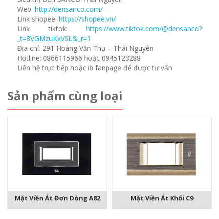
Web:
http://densanco.com/
Link shopee:
https://shopee.vn/
Link tiktok:
https://www.tiktok.com/@densanco?
_t=8VGMzuKxVSL&_r=1
Địa chỉ: 291 Hoàng Văn Thụ – Thái Nguyên
Hotline: 0866115966 hoặc 0945123288
Liên hệ trực tiếp hoặc ib fanpage để được tư vấn
Sản phẩm cùng loại
Mặt Viền Át Đơn Dòng A82
Mặt Viền Át Khối C9