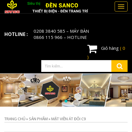
Toggl
navig
0208 3840 585
– MÁY BÀN
HOTLINE :
0866 115 966
– HOTLINE
Giỏ hàng
( 0
)
TRANG CHỦ
»
SẢN PHẨM
»
MẶT VIỀN ÁT ĐÔI C9