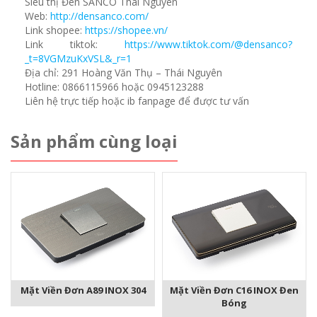
Siêu thị Đèn SANCO Thái Nguyên
Web:
http://densanco.com/
Link shopee:
https://shopee.vn/
Link tiktok:
https://www.tiktok.com/@densanco?
_t=8VGMzuKxVSL&_r=1
Địa chỉ: 291 Hoàng Văn Thụ – Thái Nguyên
Hotline: 0866115966 hoặc 0945123288
Liên hệ trực tiếp hoặc ib fanpage để được tư vấn
Sản phẩm cùng loại
Mặt Viền Đơn C16 INOX Đen
Mặt Viền Đơn A89 INOX 304
Bóng