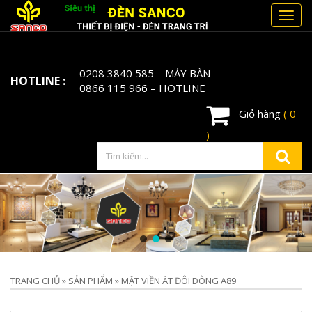
Toggl
navig
0208 3840 585
– MÁY BÀN
HOTLINE :
0866 115 966
– HOTLINE
Giỏ hàng
( 0
)
TRANG CHỦ
»
SẢN PHẨM
»
MẶT VIỀN ÁT ĐÔI DÒNG A89