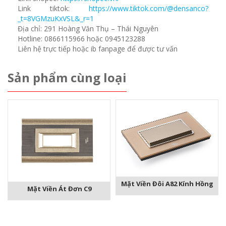
Link tiktok:
https://www.tiktok.com/@densanco?
_t=8VGMzuKxVSL&_r=1
Địa chỉ: 291 Hoàng Văn Thụ – Thái Nguyên
Hotline: 0866115966 hoặc 0945123288
Liên hệ trực tiếp hoặc ib fanpage để được tư vấn
Sản phẩm cùng loại
Mặt Viền Đôi A82 Kính Hồng
Mặt Viền Át Đơn C9