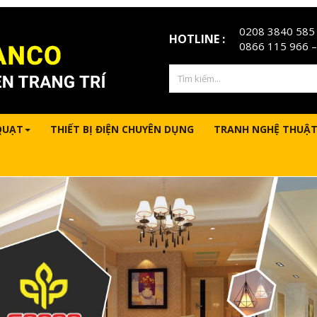
0208 3840 585
HOTLINE :
0866 115 966
–
QUẠT
THIẾT BỊ ĐIỆN CHUYÊN DỤNG
TRANH NGHỆ THUẬT