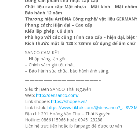
Dòng sản phẩm chữ nhật cap cấp
Chất liệu cao cấp: Mặt nhựa – Mặt kính – Mặt nh
Bảo hành 12 năm
Thương hiệu ArtDNA Công nghệ/ vật liệu GERMAN
Phong cách: Hiện đại – Cao cấp
Kiểu lắp ghép: Cố định
Phù hợp với các công trình cao cấp – hiện đại, biệ
Kích thước mặt là 120 x 73mm sử dụng đế âm chữ 
SANCO CAM KẾT
– Nhập hàng tận gốc.
– Chính sách giá tốt nhất.
– Bảo hành sửa chữa, bảo hành ánh sáng.
————————————————–
Siêu thị Đèn SANCO Thái Nguyên
Web:
http://densanco.com/
Link shopee:
https://shopee.vn/
Link tiktok:
https://www.tiktok.com/@densanco?_t=8VG
Địa chỉ: 291 Hoàng Văn Thụ – Thái Nguyên
Hotline: 0866115966 hoặc 0945123288
Liên hệ trực tiếp hoặc ib fanpage để được tư vấn