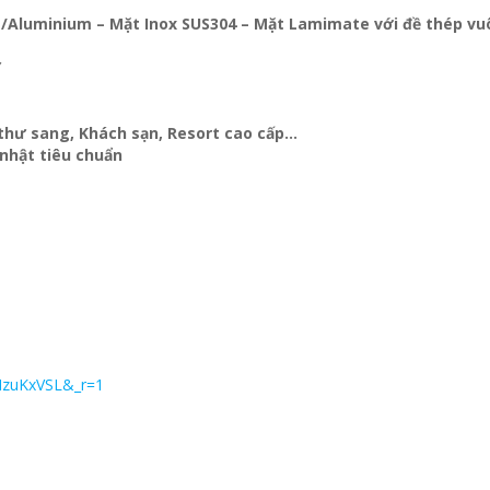
ôm/Aluminium – Mặt Inox SUS304 – Mặt Lamimate với đề thép v
Y
t thư sang, Khách sạn
, Resort cao cấp…
nhật tiêu chuẩn
MzuKxVSL&_r=1