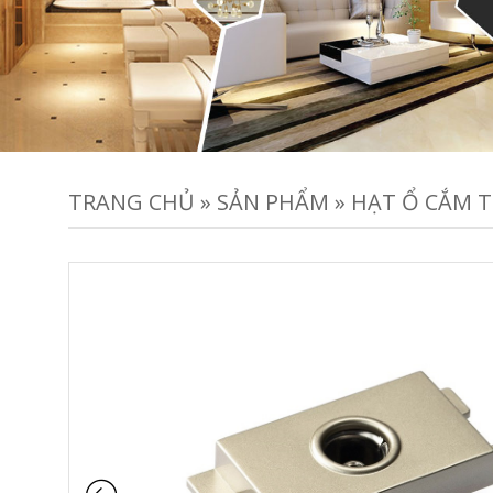
TRANG CHỦ
»
SẢN PHẨM
»
HẠT Ổ CẮM T