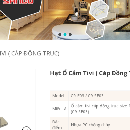
IVI ( CÁP ĐỒNG TRỤC)
Hạt Ổ Cắm Tivi ( Cáp Đồng 
Model
C9-E03 / C9-SE03
Ổ cắm tivi cáp đồng trục size 
Miêu tả
(C9-SE03)
Đặc
Nhựa PC chống cháy
điểm