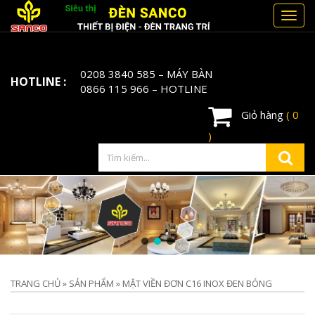
Toggl
navig
0208 3840 585
– MÁY BÀN
HOTLINE :
0866 115 966
– HOTLINE
Giỏ hàng
( 0
)
TRANG CHỦ
»
SẢN PHẨM
»
MẶT VIỀN ĐƠN C16 INOX ĐEN BÓNG