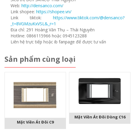
Web:
http://densanco.com/
Link shopee:
https://shopee.vn/
Link tiktok:
https://www.tiktok.com/@densanco?
_t=8VGMzuKxVSL&_r=1
Địa chỉ: 291 Hoàng Văn Thụ – Thái Nguyên
Hotline: 0866115966 hoặc 0945123288
Liên hệ trực tiếp hoặc ib fanpage để được tư vấn
Sản phẩm cùng loại
Mặt Viền Át Đôi Dòng C16
Mặt Viền Át Đôi C9