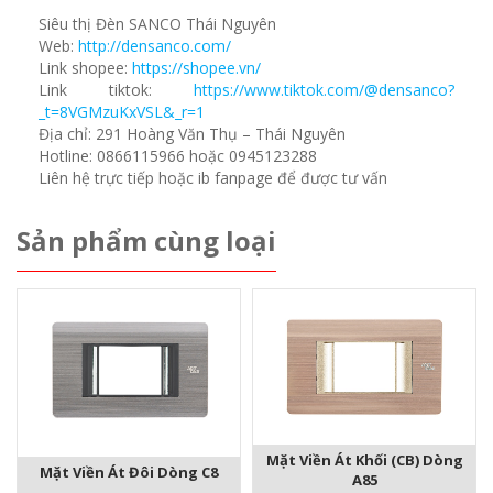
Siêu thị Đèn SANCO Thái Nguyên
Web:
http://densanco.com/
Link shopee:
https://shopee.vn/
Link tiktok:
https://www.tiktok.com/@densanco?
_t=8VGMzuKxVSL&_r=1
Địa chỉ: 291 Hoàng Văn Thụ – Thái Nguyên
Hotline: 0866115966 hoặc 0945123288
Liên hệ trực tiếp hoặc ib fanpage để được tư vấn
Sản phẩm cùng loại
Mặt Viền Át Khối (CB) Dòng
Mặt Viền Át Đôi Dòng C8
A85