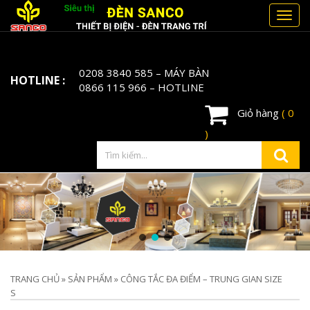
Toggl
navig
0208 3840 585
– MÁY BÀN
HOTLINE :
0866 115 966
– HOTLINE
Giỏ hàng
( 0
)
TRANG CHỦ
»
SẢN PHẨM
»
CÔNG TẮC ĐA ĐIỂM – TRUNG GIAN SIZE
S