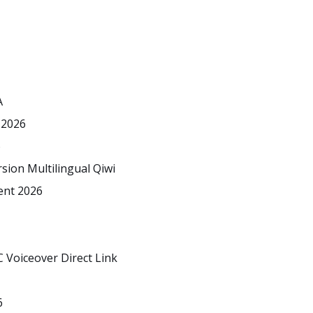
A
 2026
6
sion Multilingual Qiwi
ent 2026
 Voiceover Direct Link
6