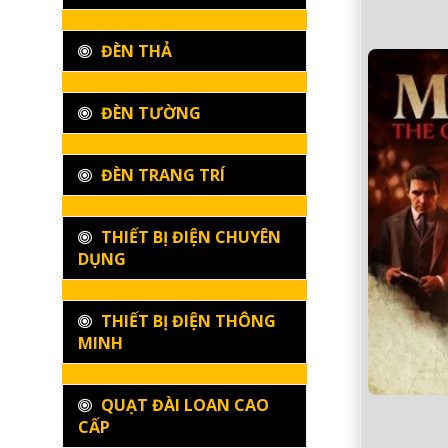
ĐÈN THẢ
ĐÈN TƯỜNG
ĐÈN TRANG TRÍ
THIẾT BỊ ĐIỆN CHUYÊN
DỤNG
THIẾT BỊ ĐIỆN THÔNG
MINH
QUẠT ĐÀI LOAN CAO
CẤP