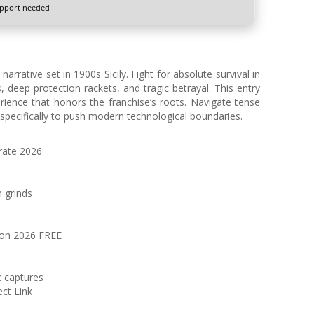
pport needed
rrative set in 1900s Sicily. Fight for absolute survival in
s, deep protection rackets, and tragic betrayal. This entry
rience that honors the franchise’s roots. Navigate tense
 specifically to push modern technological boundaries.
rate 2026
 grinds
ion 2026 FREE
 captures
ct Link