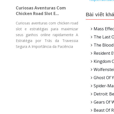
Gücü Pulsuz Fırlanmaların
Curiosas Aventuras Com
Chicken Road Slot E
Bài viết kh
Estratégias Para Maximizar
Curiosas aventuras com chicken road
Seus Ganhos Online
Mass Effec
slot e estratégias para maximizar
Rapidamente
seus ganhos online rapidamente A
The Last 
Estratégia por Trás da Travessia
The Blood
Segura A Importância da Paciência
Resident 
Kingdom Co
Wolfenstei
Ghost Of Y
Spider-Man
Detroit: B
Gears Of 
Beast Of R