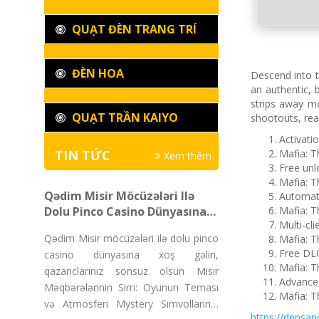
QUẠT ĐÈN TRANG TRÍ
ĐÈN HOA
Descend into th
an authentic, b
strips away mo
QUẠT TRẦN KAIYO
shootouts, rea
Activati
TIN TỨC
Mafia: T
Xem thêm
Free unl
Mafia: T
Qədim Misir Möcüzələri Ilə
Automate
Dolu Pinco Casino Dünyasına
Mafia: 
Multi-cl
Xoş Gəlin, Qazanclarınız
Qədim Misir möcüzələri ilə dolu pinco
Mafia: T
Sonsuz Olsun
Free DLC
casino dünyasına xoş gəlin,
Mafia: T
qazanclarınız sonsuz olsun Misir
Advanced
Məqbərələrinin Sirri: Oyunun Teması
Mafia: T
və Atmosferi Mystery Simvollarının
https://densan