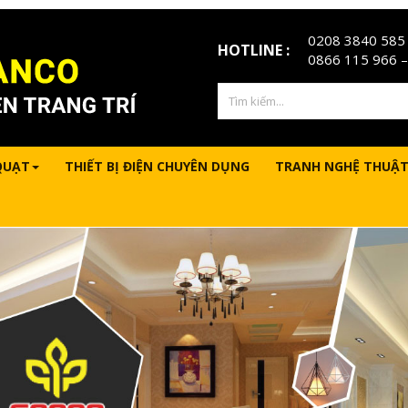
0208 3840 585
HOTLINE :
0866 115 966
–
QUẠT
THIẾT BỊ ĐIỆN CHUYÊN DỤNG
TRANH NGHỆ THUẬT