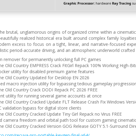
Graphic Processor:
hardware
Ray Tracing
su
e brutal, unglamorous origins of organized crime within a cinematic na
eautifully realized historical era built around complex family loyaltie
dern excess to focus on a tight, linear, and narrative-focused expe
listic period-accurate driving, and an atmospheric underworld crafted
on remover for permanently unlocking full PC games
he Old Country EMPRESS Crack FitGirl Repack 100% Working High-Bit
ocker utility for disabled premium game features
he Old Country Updated for Desktop EN 2026
d macro injection utility for bypassing tedious gameplay progression
The Old Country Crack DODI Repack PC 2026 FREE
ient utility for running several game accounts at once
he Old Country Cracked Update FLT Release Crash Fix Windows Vers
 validation bypass for digital store clients
he Old Country Cracked Update Tiny Girl Repack no Virus FREE
 camera freedom and orbital path tool for custom gaming cinematic
he Old Country Cracked Version GOG Release GOTY 5.1-Surround Dire
co.com/recuva-pro-portable-keygen-final-x64/