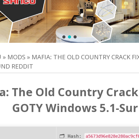
Ủ
»
MODS
»
MAFIA: THE OLD COUNTRY CRACK FI
UND REDDIT
a: The Old Country Crack 
GOTY Windows 5.1-Sur
🗂 Hash:
a5673d96e828e280ac9cf