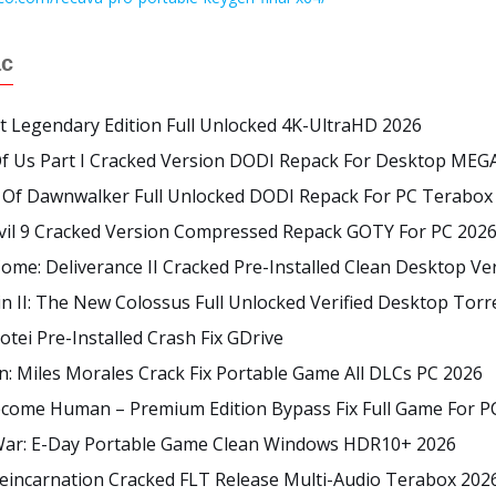
ác
t Legendary Edition Full Unlocked 4K-UltraHD 2026
Of Us Part I Cracked Version DODI Repack For Desktop MEG
 Of Dawnwalker Full Unlocked DODI Repack For PC Terabox
Evil 9 Cracked Version Compressed Repack GOTY For PC 202
me: Deliverance II Cracked Pre-Installed Clean Desktop Ver
n II: The New Colossus Full Unlocked Verified Desktop Torr
otei Pre-Installed Crash Fix GDrive
: Miles Morales Crack Fix Portable Game All DLCs PC 2026
ecome Human – Premium Edition Bypass Fix Full Game For PC
War: E-Day Portable Game Clean Windows HDR10+ 2026
eincarnation Cracked FLT Release Multi-Audio Terabox 202