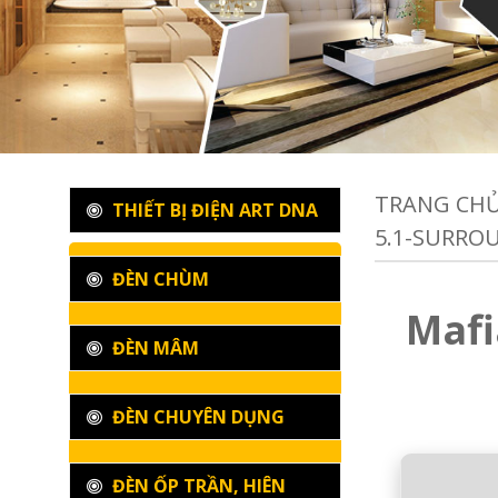
TRANG CH
THIẾT BỊ ĐIỆN ART DNA
5.1-SURRO
ĐÈN CHÙM
Mafi
ĐÈN MÂM
ĐÈN CHUYÊN DỤNG
ĐÈN ỐP TRẦN, HIÊN