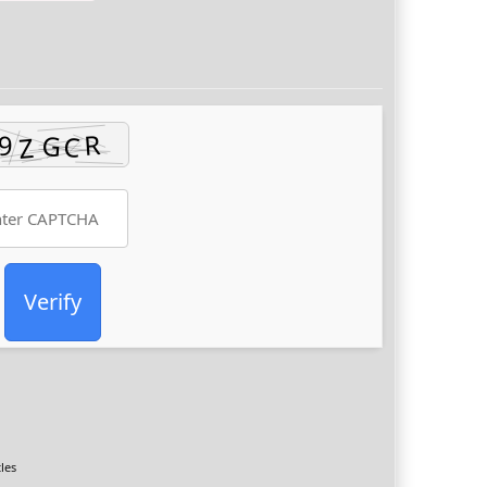
Verify
tles