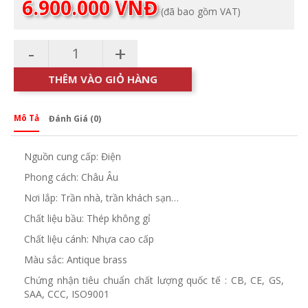
Giá
gốc
6.900.000
VNĐ
(đã bao gồm VAT)
hiện
là:
tại
7.800.000 VNĐ.
là:
-
+
6.900.000 VNĐ.
THÊM VÀO GIỎ HÀNG
Mô Tả
Đánh Giá (0)
Nguồn cung cấp: Điện
Phong cách: Châu Âu
Nơi lắp: Trần nhà, trần khách sạn…
Chất liệu bầu: Thép không gỉ
Chất liệu cánh: Nhựa cao cấp
Màu sắc: Antique brass
Chứng nhận tiêu chuẩn chất lượng quốc tế : CB, CE, GS,
SAA, CCC, ISO9001