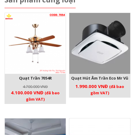
Quạt Trần 7054R
Quạt Hút Âm Trần Eco Mr Vũ
1.990.000
VNĐ
(đã bao
4.700.000
VNĐ
Giá
Giá
4.100.000
VNĐ
(đã bao
gồm VAT)
gốc
hiện
gồm VAT)
là:
tại
4.700.000 VNĐ.
là:
4.100.000 VNĐ.