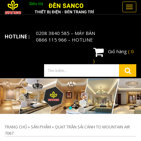
Toggl
navig
0208 3840 585
– MÁY BÀN
HOTLINE :
0866 115 966
– HOTLINE
Giỏ hàng
( 0
)
TRANG CHỦ
»
SẢN PHẨM
»
QUẠT TRẦN SẢI CÁNH TO MOUNTAIN AIR
7067