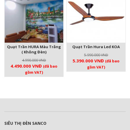
Quạt Trần HURA Màu Trắng
Quạt Trần Hura Led KOA
( Không Đèn)
5.990.000
VNĐ
Giá
Giá
4.990.000
VNĐ
5.390.000
VNĐ
(đã bao
Giá
Giá
4.490.000
VNĐ
(đã bao
gốc
hiện
gồm VAT)
gốc
hiện
gồm VAT)
là:
tại
là:
tại
5.990.000 VNĐ.
là:
4.990.000 VNĐ.
là:
5.390.000 V
4.490.000 VNĐ.
SIÊU THỊ ĐÈN SANCO