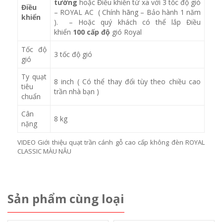
tường
hoặc Điều khiển từ xa với 3 tốc độ gió
Điều
– ROYAL AC ( Chính hãng – Bảo hành 1 năm
khiển
). – Hoặc quý khách có thể lắp Điều
khiển
100 cấp độ
gió Royal
Tốc độ
3 tốc độ gió
gió
Ty quạt
8 inch ( Có thể thay đổi tùy theo chiều cao
tiêu
trần nhà bạn )
chuẩn
Cân
8 kg
nặng
VIDEO Giới thiệu quạt trần cánh gỗ cao cấp không đèn ROYAL
CLASSIC MÀU NÂU
Sản phẩm cùng loại