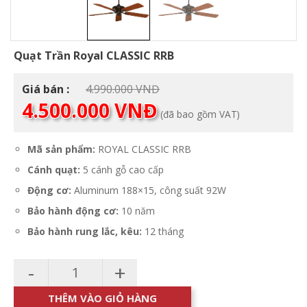
Quạt Trần Royal CLASSIC RRB
Giá
Giá bán :
4.990.000
VNĐ
Giá
gốc
4.500.000
VNĐ
(đã bao gồm VAT)
hiện
là:
tại
4.990.000 VNĐ.
là:
Mã sản phẩm:
ROYAL CLASSIC RRB
4.500.000 VNĐ.
Cánh quạt:
5 cánh gỗ cao cấp
Động cơ:
Aluminum 188×15, công suất 92W
Bảo hành động cơ:
10 năm
Bảo hành rung lắc, kêu:
12 tháng
-
+
THÊM VÀO GIỎ HÀNG