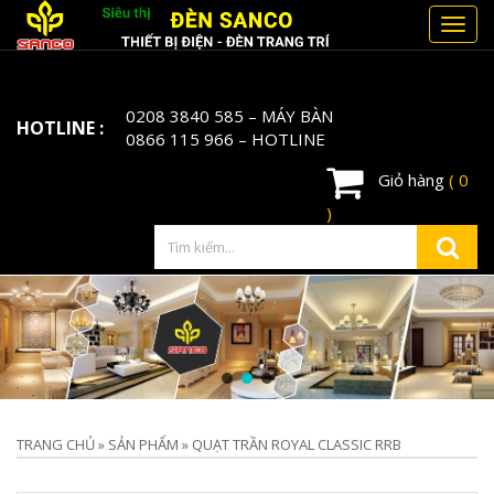
Toggl
navig
0208 3840 585
– MÁY BÀN
HOTLINE :
0866 115 966
– HOTLINE
Giỏ hàng
( 0
)
TRANG CHỦ
»
SẢN PHẨM
»
QUẠT TRẦN ROYAL CLASSIC RRB