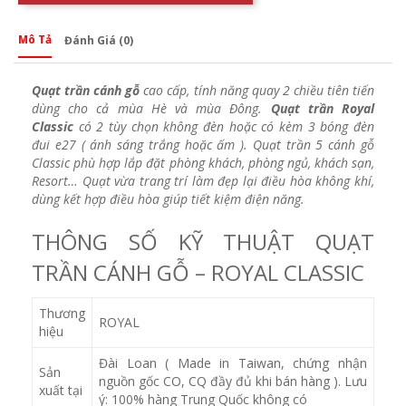
Mô Tả
Đánh Giá (0)
Quạt trần cánh gỗ
cao cấp, tính năng quay 2 chiều tiên tiến
dùng cho cả mùa Hè và mùa Đông.
Quạt trần Royal
Classic
có 2 tùy chọn không đèn hoặc có kèm 3 bóng đèn
đui e27 ( ánh sáng trắng hoặc ấm ). Quạt trần 5 cánh gỗ
Classic phù hợp lắp đặt phòng khách, phòng ngủ, khách sạn,
Resort… Quạt vừa trang trí làm đẹp lại điều hòa không khí,
dùng kết hợp điều hòa giúp tiết kiệm điện năng.
THÔNG SỐ KỸ THUẬT QUẠT
TRẦN CÁNH GỖ – ROYAL CLASSIC
Thương
ROYAL
hiệu
Đài Loan ( Made in Taiwan, chứng nhận
Sản
nguồn gốc CO, CQ đầy đủ khi bán hàng ). Lưu
xuất tại
ý: 100% hàng Trung Quốc không có