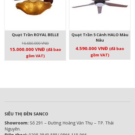
Quạt Trần ROYAL BELLE
Quạt Trần 5 Cánh HALO Màu
Nâu
16.680.000
VNĐ
4.590.000
VNĐ
Giá
Giá
(đã bao
15.000.000
VNĐ
(đã bao
gốc
hiện
gồm VAT)
gồm VAT)
là:
tại
16.680.000 VNĐ.
là:
15.000.000 VNĐ.
SIÊU THỊ ĐÈN SANCO
Showroom:
Số 291 – Đường Hoàng Văn Thụ – TP. Thái
Nguyên.
Điện thoại:
0208 3840 585/ 0866 115 966