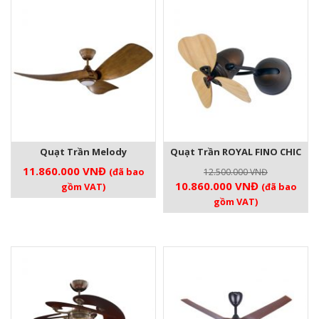
Quạt Trần Melody
Quạt Trần ROYAL FINO CHIC
11.860.000
VNĐ
(đã bao
12.500.000
VNĐ
Giá
Giá
10.860.000
VNĐ
gồm VAT)
(đã bao
gốc
hiện
gồm VAT)
là:
tại
12.500.000 VNĐ.
là:
10.860.000