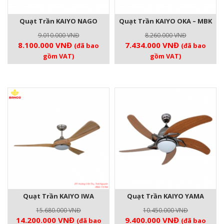
Quạt Trần KAIYO NAGO
Quạt Trần KAIYO OKA – MBK
9.010.000
VNĐ
8.260.000
VNĐ
Giá
Giá
Giá
Giá
8.100.000
VNĐ
7.434.000
VNĐ
(đã bao
(đã bao
gốc
hiện
gốc
hiện
gồm VAT)
gồm VAT)
là:
tại
là:
tại
9.010.000 VNĐ.
là:
8.260.000 VNĐ.
là:
8.100.000 VNĐ.
7.434.000 V
Quạt Trần KAIYO IWA
Quạt Trần KAIYO YAMA
15.680.000
VNĐ
10.450.000
VNĐ
Giá
Giá
Giá
Giá
14.200.000
VNĐ
9.400.000
VNĐ
(đã bao
(đã bao