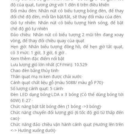
độ của quạt, tương ứng với 1 đến 6 trên điều khiển
Đổi màu đèn: Nhấn nút có biểu tượng bóng đèn, để thay
đổi chế độ đèn, mỗi lần bật/tắt, sẽ thay đổi màu của đèn.
Gió tự nhiên: Nhấn nút có biểu tượng hình sóng, để bật
chế độ gió tự nhiên
Đảo chiều: Nhấn nút có biểu tượng 2 mũi tên đang xoay
vòng, để thay đổi chiều quay của quạt
Hẹn giờ: Nhấn biểu tượng đồng hồ, để hẹn giờ tắt quạt,
có 3 mức: 1 giờ, 3 giờ, 6 giờ .
Xem thêm đặc điểm nổi bật
Lưu lượng gió lớn nhất (CF/min): 10.529·
Chao đèn bằng thủy tinh·
Thân quạt mạ ni-ken được chải xước·
Cánh quạt chất liệu gỗ (màu 5088/ màu gỗ P70)·
Số lượng cánh quạt: 5 cánh·
Đèn LED dạng bóng·LDA x 3 bóng (Có thể dùng bóng tới
60W) E-27 ·
Chức năng bật tắt bóng đèn (1 bóng ->3 bóng)·
Chức năng chuyển đổi lượng gió (6 tốc độ gió từ thấp đến
cao)·
Chức năng đảo chiều vận hành cánh quạt (Hướng lên trên
<-> Hướng xuống dưới)·