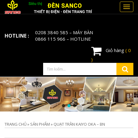
Toggl
navig
0208 3840 585
– MÁY BÀN
HOTLINE :
0866 115 966
– HOTLINE
Giỏ hàng
( 0
)
TRANG CHỦ
»
SẢN PHẨM
»
QUẠT TRẦN KAIYO OKA – BN