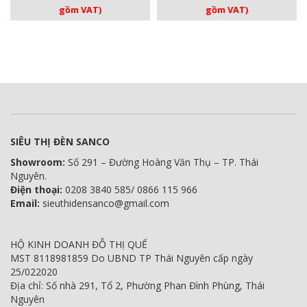
gốc
hiện
gốc
hiện
gồm VAT)
gồm VAT)
là:
tại
là:
tại
15.680.000 VNĐ.
là:
10.450.000 VNĐ.
là:
14.200.000 VNĐ.
9.400.000 V
SIÊU THỊ ĐÈN SANCO
Showroom:
Số 291 – Đường Hoàng Văn Thụ – TP. Thái
Nguyên.
Điện thoại:
0208 3840 585/ 0866 115 966
Email:
sieuthidensanco@gmail.com
HỘ KINH DOANH ĐỖ THỊ QUẾ
MST 8118981859 Do UBND TP Thái Nguyên cấp ngày
25/022020
Địa chỉ: Số nhà 291, Tổ 2, Phường Phan Đình Phùng, Thái
Nguyên