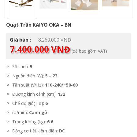
Quạt Trần KAIYO OKA – BN
Giá
Giá bán :
8.260.000
VNĐ
Giá
gốc
7.400.000
VNĐ
(đã bao gồm VAT)
hiện
là:
tại
8.260.000 VNĐ.
là:
Số cánh:
5
7.400.000 VNĐ.
Nguồn điện (W):
5 – 23
Tần suất (V/Hz):
110-240/~50-60
Đường kính cánh (cm):
132
Chế độ gió( FB):
6
(U/min):
Cánh gỗ
Trọng lượng (kg):
6.6
Động cơ tiết kiệm điện:
DC