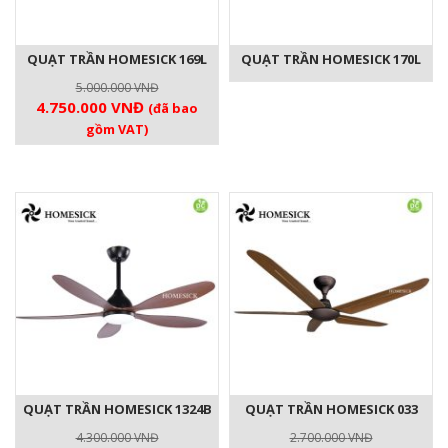
QUẠT TRẦN HOMESICK 169L
QUẠT TRẦN HOMESICK 170L
5.000.000
VNĐ
Giá
Giá
4.750.000
VNĐ
(đã bao
gốc
hiện
gồm VAT)
là:
tại
5.000.000 VNĐ.
là:
4.750.000 VNĐ.
QUẠT TRẦN HOMESICK 1324B
QUẠT TRẦN HOMESICK 033
4.300.000
VNĐ
2.700.000
VNĐ