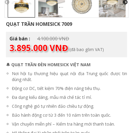
QUẠT TRẦN HOMESICK 7009
Giá
Giá bán :
4.100.000
VNĐ
Giá
gốc
3.895.000
VNĐ
(đã bao gồm VAT)
hiện
là:
tại
4.100.000 VNĐ.
là:
🔔 QUẠT TRẦN ĐÈN HOMESICK VIỆT NAM
3.895.000 VNĐ.
Nơi hội tụ thương hiệu quạt nội địa Trung quốc được tin
dùng nhất.
Động cơ DC, tiết kiệm 70% điện năng tiêu thụ.
Đa dạng kiểu dáng, mẫu mã chế tác tỉ mỉ.
Công nghệ gió tự nhiên đảo chiều tự động.
Bảo hành động cơ từ 3 đến 10 năm trên toàn quốc.
Vận chuyển miễn phí – Kiểm tra hàng mới thanh toán.
Hệ thống đại lý phân phối trên toàn quốc