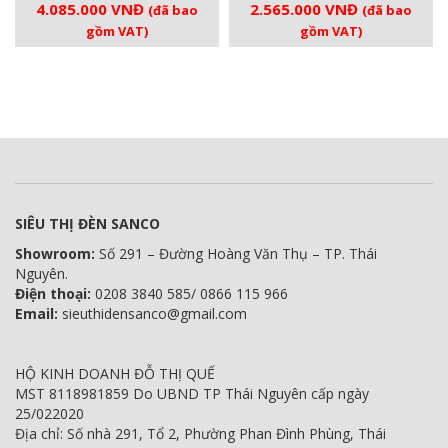
Giá
Giá
Giá
Giá
4.085.000
VNĐ
2.565.000
VNĐ
(đã bao
(đã bao
gốc
hiện
gốc
hiện
gồm VAT)
gồm VAT)
là:
tại
là:
tại
4.300.000 VNĐ.
là:
2.700.000 VNĐ.
là:
4.085.000 VNĐ.
2.565.000 V
SIÊU THỊ ĐÈN SANCO
Showroom:
Số 291 – Đường Hoàng Văn Thụ – TP. Thái
Nguyên.
Điện thoại:
0208 3840 585/ 0866 115 966
Email:
sieuthidensanco@gmail.com
HỘ KINH DOANH ĐỖ THỊ QUẾ
MST 8118981859 Do UBND TP Thái Nguyên cấp ngày
25/022020
Địa chỉ: Số nhà 291, Tổ 2, Phường Phan Đình Phùng, Thái