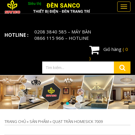
Toggl
navig
0208 3840 585
– MÁY BÀN
HOTLINE :
0866 115 966
– HOTLINE
Giỏ hàng
( 0
)
TRANG CHỦ
»
SẢN PHẨM
»
QUẠT TRẦN HOMESICK 7009