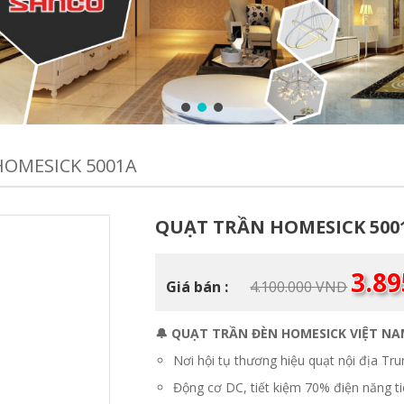
OMESICK 5001A
QUẠT TRẦN HOMESICK 500
Giá
3.8
Giá bán :
4.100.000
VNĐ
gốc
là:
4.100.0
🔔 QUẠT TRẦN ĐÈN HOMESICK VIỆT N
Nơi hội tụ thương hiệu quạt nội địa Tr
Động cơ DC, tiết kiệm 70% điện năng ti