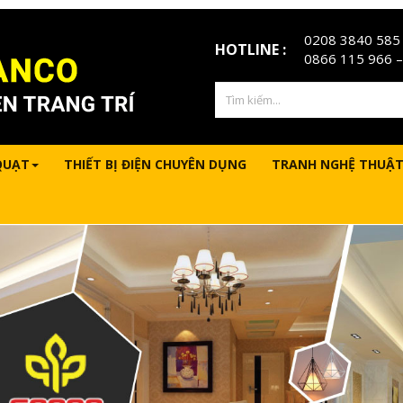
0208 3840 585
HOTLINE :
0866 115 966
–
QUẠT
THIẾT BỊ ĐIỆN CHUYÊN DỤNG
TRANH NGHỆ THUẬT