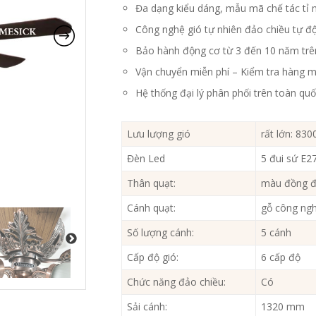
Đa dạng kiểu dáng, mẫu mã chế tác tỉ 
Công nghệ gió tự nhiên đảo chiều tự đ
Bảo hành động cơ từ 3 đến 10 năm trê
Vận chuyển miễn phí – Kiểm tra hàng m
Hệ thống đại lý phân phối trên toàn qu
Lưu lượng gió
rất lớn: 83
Đèn Led
5 đui sứ E2
Thân quạt:
màu đồng 
Cánh quạt:
gỗ công ngh
Số lượng cánh:
5 cánh
Cấp độ gió:
6 cấp độ
Chức năng đảo chiều:
Có
Sải cánh:
1320 mm