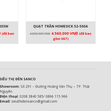
033W
QUẠT TRẦN HOMESICK 52-503A
Giá
Giá
Giá
Đ
4.560.000
VNĐ
(đã bao
(đã bao
4.800.000
VNĐ
hiện
gốc
hiện
gồm VAT)
tại
là:
tại
.
là:
4.800.000 VNĐ.
là:
2.565.000 VNĐ.
4.560.000 VNĐ.
SIÊU THỊ ĐÈN SANCO
Showroom:
Số 291 – Đường Hoàng Văn Thụ – TP. Thái
Nguyên.
Điện thoại:
0208 3840 585/ 0866 115 966
Email:
sieuthidensanco@gmail.com