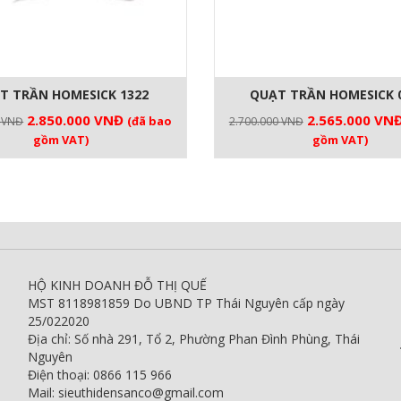
T TRẦN HOMESICK 1322
QUẠT TRẦN HOMESICK 
Giá
Giá
Giá
2.850.000
VNĐ
2.565.000
VN
(đã bao
0
VNĐ
2.700.000
VNĐ
gốc
hiện
gốc
gồm VAT)
gồm VAT)
là:
tại
là:
3.000.000 VNĐ.
là:
2.700.000 VNĐ
2.850.000 VNĐ.
HỘ KINH DOANH ĐỖ THỊ QUẾ
MST 8118981859 Do UBND TP Thái Nguyên cấp ngày
25/022020
Địa chỉ: Số nhà 291, Tổ 2, Phường Phan Đình Phùng, Thái
Nguyên
Điện thoại: 0866 115 966
Mail: sieuthidensanco@gmail.com