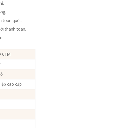
mỉ.
ộng.
n toàn quốc.
ới thanh toán.
ốc
00 CFM
7
đỏ
iệp cao cấp