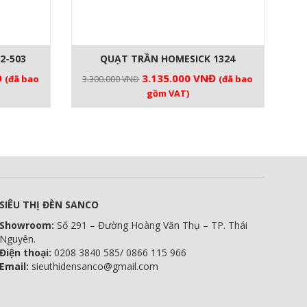
2-503
QUẠT TRẦN HOMESICK 1324
Giá
Giá
Giá
Đ
3.135.000
VNĐ
(đã bao
(đã bao
3.300.000
VNĐ
hiện
gốc
hiện
gồm VAT)
tại
là:
tại
.
là:
3.300.000 VNĐ.
là:
4.465.000 VNĐ.
3.135.000 VNĐ.
SIÊU THỊ ĐÈN SANCO
Showroom:
Số 291 – Đường Hoàng Văn Thụ – TP. Thái
Nguyên.
Điện thoại:
0208 3840 585/ 0866 115 966
Email:
sieuthidensanco@gmail.com