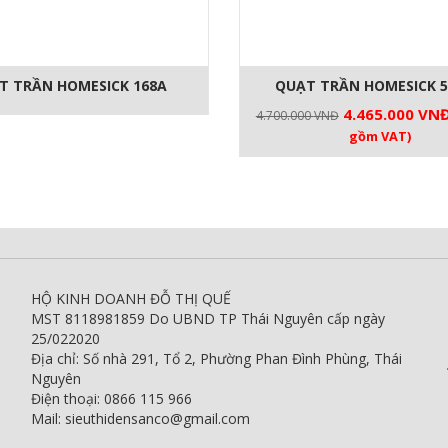
T TRẦN HOMESICK 168A
QUẠT TRẦN HOMESICK 5
Giá
4.465.000
VN
4.700.000
VNĐ
gốc
gồm VAT)
là:
4.700.000 VNĐ
HỘ KINH DOANH ĐỖ THỊ QUẾ
MST 8118981859 Do UBND TP Thái Nguyên cấp ngày
25/022020
Địa chỉ: Số nhà 291, Tổ 2, Phường Phan Đình Phùng, Thái
Nguyên
Điện thoại: 0866 115 966
Mail: sieuthidensanco@gmail.com