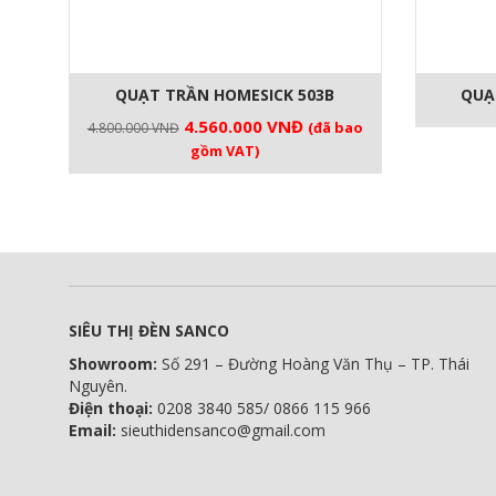
QUẠT TRẦN HOMESICK 503B
QUẠ
Giá
Giá
4.560.000
VNĐ
(đã bao
4.800.000
VNĐ
gốc
hiện
gồm VAT)
là:
tại
4.800.000 VNĐ.
là:
4.560.000 VNĐ.
SIÊU THỊ ĐÈN SANCO
Showroom:
Số 291 – Đường Hoàng Văn Thụ – TP. Thái
Nguyên.
Điện thoại:
0208 3840 585/ 0866 115 966
Email:
sieuthidensanco@gmail.com