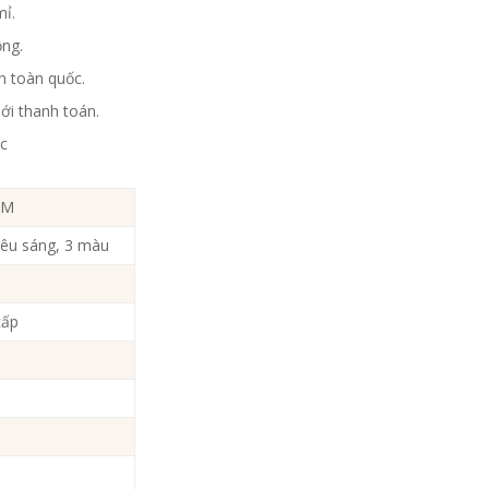
mỉ.
ộng.
n toàn quốc.
ới thanh toán.
ốc
FM
iêu sáng, 3 màu
cấp