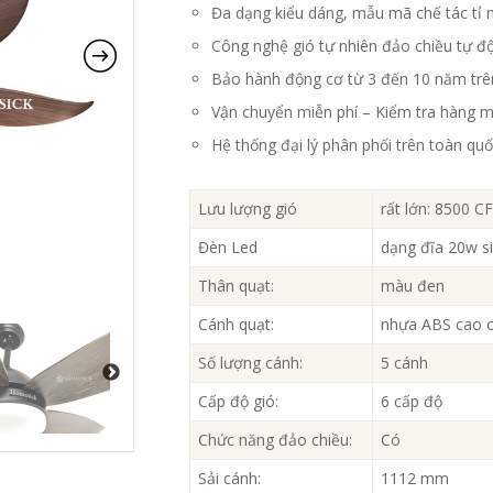
Đa dạng kiểu dáng, mẫu mã chế tác tỉ 
Công nghệ gió tự nhiên đảo chiều tự đ
Bảo hành động cơ từ 3 đến 10 năm trê
Vận chuyển miễn phí – Kiểm tra hàng m
Hệ thống đại lý phân phối trên toàn qu
Lưu lượng gió
rất lớn: 8500 C
Đèn Led
dạng đĩa 20w s
Thân quạt:
màu đen
Cánh quạt:
nhựa ABS cao 
Số lượng cánh:
5 cánh
Cấp độ gió:
6 cấp độ
Chức năng đảo chiều:
Có
Sải cánh:
1112 mm