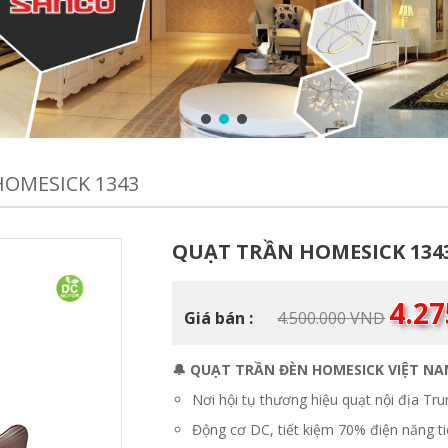
OMESICK 1343
QUẠT TRẦN HOMESICK 134
Giá
4.2
Giá bán :
4.500.000
VNĐ
gốc
là:
4.500.0
🔔 QUẠT TRẦN ĐÈN HOMESICK VIỆT N
Nơi hội tụ thương hiệu quạt nội địa Tr
Động cơ DC, tiết kiệm 70% điện năng ti