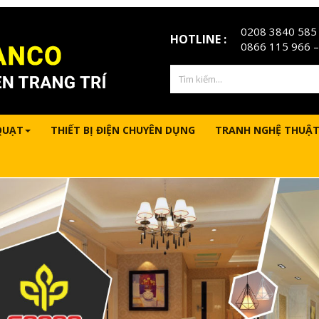
0208 3840 585
HOTLINE :
0866 115 966
–
QUẠT
THIẾT BỊ ĐIỆN CHUYÊN DỤNG
TRANH NGHỆ THUẬT