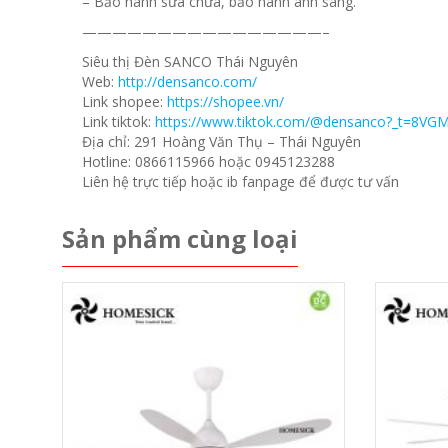
– Bảo hành sửa chữa, bảo hành ánh sáng.
————————————————–
Siêu thị Đèn SANCO Thái Nguyên
Web:
http://densanco.com/
Link shopee:
https://shopee.vn/
Link tiktok:
https://www.tiktok.com/@densanco?_t=8VG
Địa chỉ: 291 Hoàng Văn Thụ – Thái Nguyên
Hotline: 0866115966 hoặc 0945123288
Liên hệ trực tiếp hoặc ib fanpage để được tư vấn
Sản phẩm cùng loại