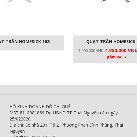
T TRẦN HOMESICK 168
QUẠT TRẦN HOMESICK 
Giá
4.750.000
VN
5.000.000
VNĐ
gốc
gồm VAT)
là:
5.000.000 VNĐ
HỘ KINH DOANH ĐỖ THỊ QUẾ
MST 8118981859 Do UBND TP Thái Nguyên cấp ngày
25/022020
Địa chỉ: Số nhà 291, Tổ 2, Phường Phan Đình Phùng, Thái
Nguyên