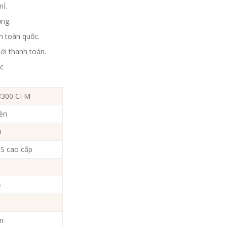
mỉ.
ộng.
n toàn quốc.
ới thanh toán.
ốc
 8300 CFM
èn
n
S cao cấp
ộ
m