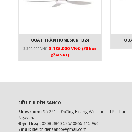
QUẠT TRẦN HOMESICK 1324
QUẠ
Giá
Giá
3.135.000
VNĐ
(đã bao
3.300.000
VNĐ
gốc
hiện
gồm VAT)
là:
tại
3.300.000 VNĐ.
là:
3.135.000 VNĐ.
SIÊU THỊ ĐÈN SANCO
Showroom:
Số 291 – Đường Hoàng Văn Thụ – TP. Thái
Nguyên.
Điện thoại:
0208 3840 585/ 0866 115 966
Email:
sieuthidensanco@gmail.com