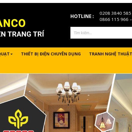
0208 3840 585
HOTLINE :
0866 115 966
–
QUẠT
THIẾT BỊ ĐIỆN CHUYÊN DỤNG
TRANH NGHỆ THUẬT