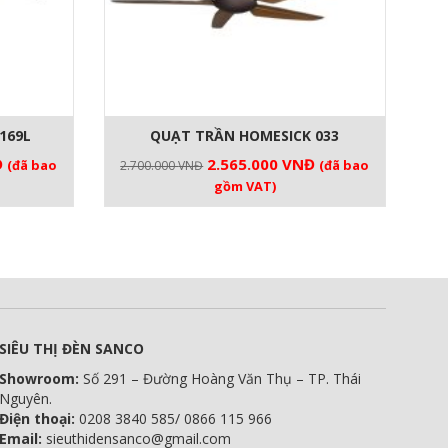
169L
QUẠT TRẦN HOMESICK 033
Giá
Giá
Giá
Đ
2.565.000
VNĐ
(đã bao
(đã bao
2.700.000
VNĐ
hiện
gốc
hiện
gồm VAT)
tại
là:
tại
.
là:
2.700.000 VNĐ.
là:
4.750.000 VNĐ.
2.565.000 VNĐ.
SIÊU THỊ ĐÈN SANCO
Showroom:
Số 291 – Đường Hoàng Văn Thụ – TP. Thái
Nguyên.
Điện thoại:
0208 3840 585/ 0866 115 966
Email:
sieuthidensanco@gmail.com