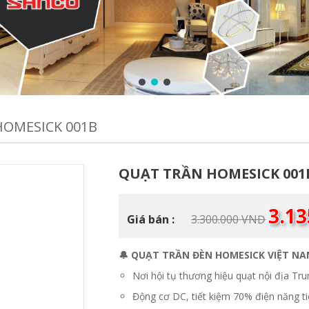
HOMESICK 001B
QUẠT TRẦN HOMESICK 001
Giá
3.1
Giá bán :
3.300.000
VNĐ
gốc
là:
3.300.0
🔔 QUẠT TRẦN ĐÈN HOMESICK VIỆT N
Nơi hội tụ thương hiệu quạt nội địa Tr
Động cơ DC, tiết kiệm 70% điện năng ti