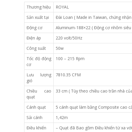
Thương hiệu
ROYAL
Sản xuất tại
Đài Loan ( Made in Taiwan, chứng nhận
Động cơ
Aluminum-188×22 ( Động cơ nhôm siêu b
Điện áp
220 volt/50Hz
Công suất
50w
Tốc độ động
100 – 215 Rpm
cơ
Lưu lượng
7810.35 CFM
gió
Chiều cao
33 cm ( Tùy theo chiều cao trần nhà củ
quạt
Cánh quạt
5 cánh quạt làm bằng Composite cao cấ
Sải cánh
1,42m
Điều khiển
– Quạt đã Bao gồm Điều khiển từ xa vớ