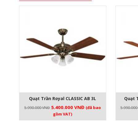
Quạt Trần Royal CLASSIC AB 3L
Quạt T
Giá
Giá
5.400.000
VNĐ
(đã bao
5.990.000
VNĐ
5.990.00
gốc
hiện
gồm VAT)
là:
tại
5.990.000 VNĐ.
là:
5.400.000 VNĐ.