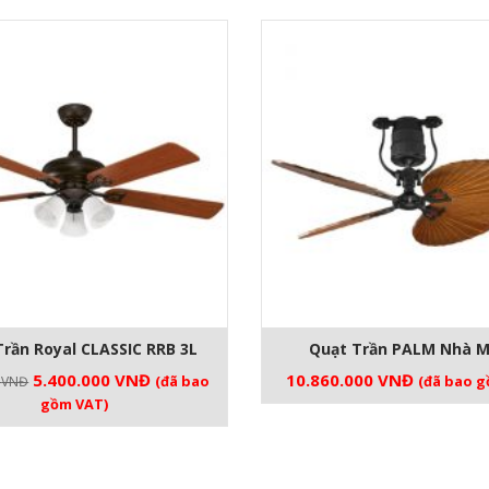
rần Royal CLASSIC RRB 3L
Quạt Trần PALM Nhà M
Giá
Giá
5.400.000
VNĐ
10.860.000
VNĐ
(đã bao
(đã bao g
0
VNĐ
gốc
hiện
gồm VAT)
là:
tại
5.990.000 VNĐ.
là:
5.400.000 VNĐ.