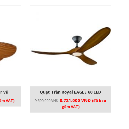
r Vũ
Quạt Trần Royal EAGLE 60 LED
Giá
Giá
8.721.000
VNĐ
ồm VAT)
(đã bao
9.690.000
VNĐ
gốc
hiện
gồm VAT)
là:
tại
9.690.000 VNĐ.
là:
8.721.000 VNĐ.