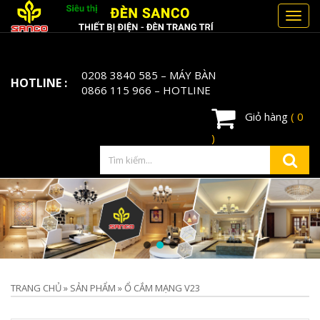
Toggl
navig
0208 3840 585
– MÁY BÀN
HOTLINE :
0866 115 966
– HOTLINE
Giỏ hàng
( 0
)
TRANG CHỦ
»
SẢN PHẨM
»
Ổ CẮM MẠNG V23