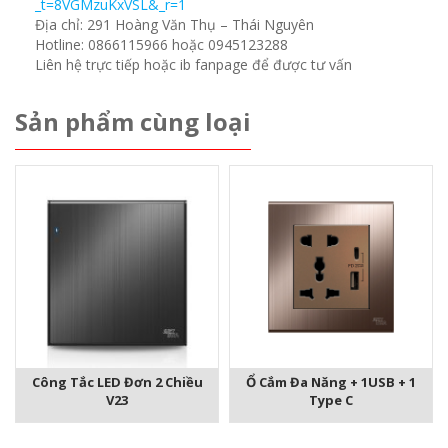
_t=8VGMzuKxVSL&_r=1
Địa chỉ: 291 Hoàng Văn Thụ – Thái Nguyên
Hotline: 0866115966 hoặc 0945123288
Liên hệ trực tiếp hoặc ib fanpage để được tư vấn
Sản phẩm cùng loại
Công Tắc LED Đơn 2 Chiều
Ổ Cắm Đa Năng + 1USB + 1
V23
Type C