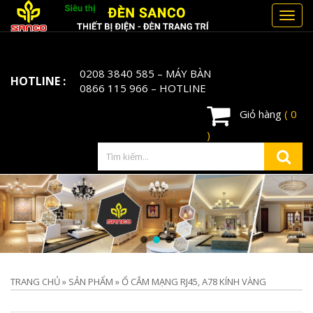
Toggl
navig
0208 3840 585
– MÁY BÀN
HOTLINE :
0866 115 966
– HOTLINE
Giỏ hàng
( 0
)
TRANG CHỦ
»
SẢN PHẨM
»
Ổ CẮM MẠNG RJ45, A78 KÍNH VÀNG