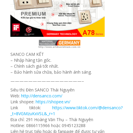
SANCO CAM KẾT
– Nhập hàng tận gốc.
– Chính sách giá tốt nhất.
– Bảo hành sửa chữa, bảo hành ánh sáng.
————————————————–
Siêu thị Đèn SANCO Thái Nguyên
Web:
http://densanco.com/
Link shopee:
https://shopee.vn/
Link tiktok:
https://www.tiktok.com/@densanco?
_t=8VGMzuKxVSL&_r=1
Địa chỉ: 291 Hoàng Văn Thụ – Thái Nguyên
Hotline: 0866115966 hoặc 0945123288
Liên hệ trực tiếp hoặc ib fanpage để được tư vấn