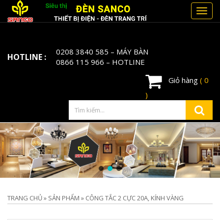
Toggl
navig
0208 3840 585
– MÁY BÀN
HOTLINE :
0866 115 966
– HOTLINE
Giỏ hàng
( 0
)
TRANG CHỦ
»
SẢN PHẨM
»
CÔNG TẮC 2 CỰC 20A, KÍNH VÀNG