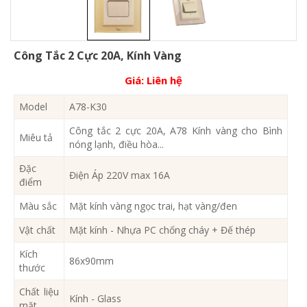
Công Tắc 2 Cực 20A, Kính Vàng
Giá:
Liên hệ
Model
A78-K30
Công tắc 2 cực 20A, A78 Kính vàng cho Bình
Miêu tả
nóng lạnh, điều hòa...
Đặc
Điện Áp 220V max 16A
điểm
Màu sắc
Mặt kính vàng ngọc trai, hạt vàng/đen
Vật chất
Mặt kính - Nhựa PC chống cháy + Đế thép
Kích
86x90mm
thước
Chất liệu
Kính - Glass
mặt