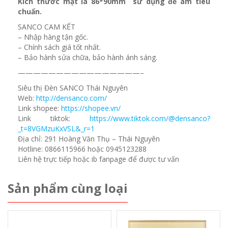
Kích thước mặt là 86*90mm sử dụng đế âm tiêu
chuẩn.
SANCO CAM KẾT
– Nhập hàng tận gốc.
– Chính sách giá tốt nhất.
– Bảo hành sửa chữa, bảo hành ánh sáng.
————————————————–
Siêu thị Đèn SANCO Thái Nguyên
Web:
http://densanco.com/
Link shopee:
https://shopee.vn/
Link tiktok:
https://www.tiktok.com/@densanco?
_t=8VGMzuKxVSL&_r=1
Địa chỉ: 291 Hoàng Văn Thụ – Thái Nguyên
Hotline: 0866115966 hoặc 0945123288
Liên hệ trực tiếp hoặc ib fanpage để được tư vấn
Sản phẩm cùng loại