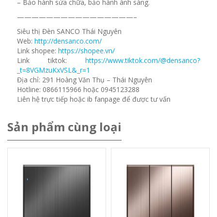
– Bảo hành sửa chữa, bảo hành ánh sáng.
————————————————–
Siêu thị Đèn SANCO Thái Nguyên
Web:
http://densanco.com/
Link shopee:
https://shopee.vn/
Link tiktok:
https://www.tiktok.com/@densanco?
_t=8VGMzuKxVSL&_r=1
Địa chỉ: 291 Hoàng Văn Thụ – Thái Nguyên
Hotline: 0866115966 hoặc 0945123288
Liên hệ trực tiếp hoặc ib fanpage để được tư vấn
Sản phẩm cùng loại