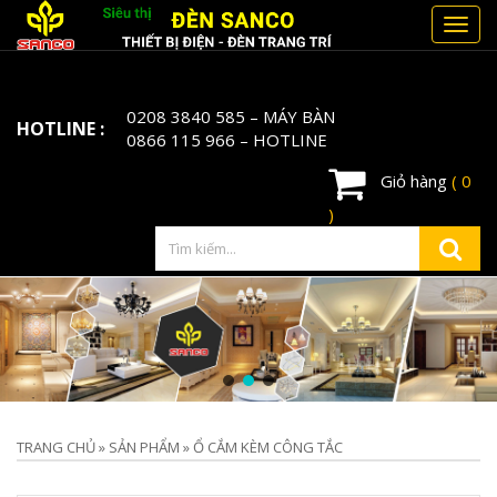
Toggl
navig
0208 3840 585
– MÁY BÀN
HOTLINE :
0866 115 966
– HOTLINE
Giỏ hàng
( 0
)
TRANG CHỦ
»
SẢN PHẨM
»
Ổ CẮM KÈM CÔNG TẮC