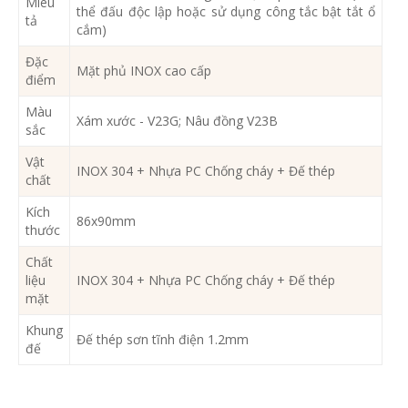
Miêu
thể đấu độc lập hoặc sử dụng công tắc bật tắt ổ
tả
cắm)
Đặc
Mặt phủ INOX cao cấp
điểm
Màu
Xám xước - V23G; Nâu đồng V23B
sắc
Vật
INOX 304 + Nhựa PC Chống cháy + Đế thép
chất
Kích
86x90mm
thước
Chất
liệu
INOX 304 + Nhựa PC Chống cháy + Đế thép
mặt
Khung
Đế thép sơn tĩnh điện 1.2mm
đế