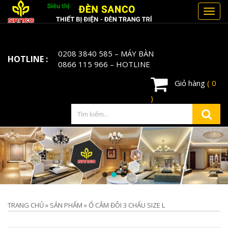
Toggl
navig
0208 3840 585
– MÁY BÀN
HOTLINE :
0866 115 966
– HOTLINE
Giỏ hàng
( 0
)
TRANG CHỦ
»
SẢN PHẨM
»
Ổ CẮM ĐÔI 3 CHẤU SIZE L