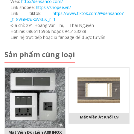
Web:
http://densanco.com/
Link shopee:
https://shopee.vn/
Link tiktok:
https://www.tiktok.com/@densanco?
_t=8VGMzuKxVSL&_r=1
Địa chỉ: 291 Hoàng Văn Thụ – Thái Nguyên
Hotline: 0866115966 hoặc 0945123288
Liên hệ trực tiếp hoặc ib fanpage để được tư vấn
Sản phẩm cùng loại
Mặt Viền Át Khối C9
Mặt Viền Đôi Liền A89 INOX