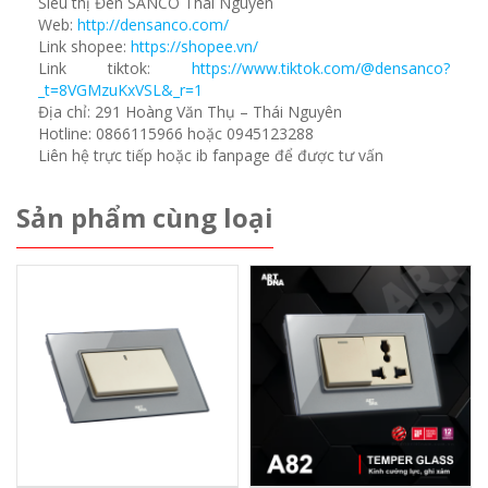
Siêu thị Đèn SANCO Thái Nguyên
Web:
http://densanco.com/
Link shopee:
https://shopee.vn/
Link tiktok:
https://www.tiktok.com/@densanco?
_t=8VGMzuKxVSL&_r=1
Địa chỉ: 291 Hoàng Văn Thụ – Thái Nguyên
Hotline: 0866115966 hoặc 0945123288
Liên hệ trực tiếp hoặc ib fanpage để được tư vấn
Sản phẩm cùng loại