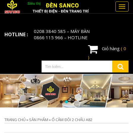
Toggl
navig
0208 3840 585
– MÁY BÀN
HOTLINE :
0866 115 966
– HOTLINE
Giỏ hàng
( 0
)
TRANG CHỦ
»
SẢN PHẨM
»
Ổ CẮM ĐÔI 2 CHẤU A82