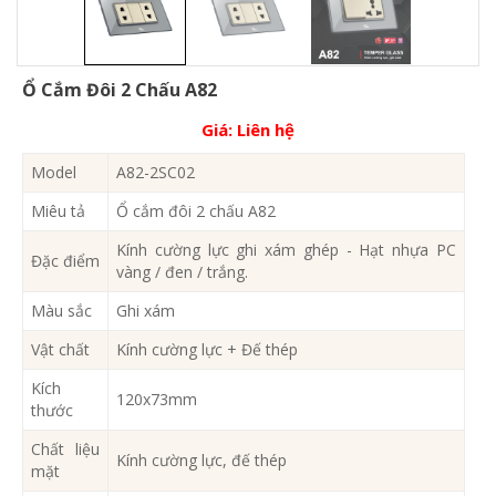
Ổ Cắm Đôi 2 Chấu A82
Giá:
Liên hệ
Model
A82-2SC02
Miêu tả
Ổ cắm đôi 2 chấu A82
Kính cường lực ghi xám ghép - Hạt nhựa PC
Đặc điểm
vàng / đen / trắng.
Màu sắc
Ghi xám
Vật chất
Kính cường lực + Đế thép
Kích
120x73mm
thước
Chất liệu
Kính cường lực, đế thép
mặt