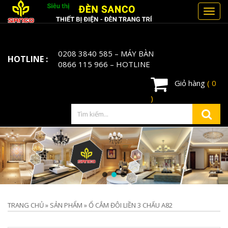
Toggl
navig
0208 3840 585
– MÁY BÀN
HOTLINE :
0866 115 966
– HOTLINE
Giỏ hàng
( 0
)
TRANG CHỦ
»
SẢN PHẨM
»
Ổ CẮM ĐÔI LIỀN 3 CHẤU A82