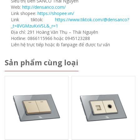
Siêu thị Đèn SANCO Thái Nguyên
Web:
http://densanco.com/
Link shopee:
https://shopee.vn/
Link tiktok:
https://www.tiktok.com/@densanco?
_t=8VGMzuKxVSL&_r=1
Địa chỉ: 291 Hoàng Văn Thụ – Thái Nguyên
Hotline: 0866115966 hoặc 0945123288
Liên hệ trực tiếp hoặc ib fanpage để được tư vấn
Sản phẩm cùng loại