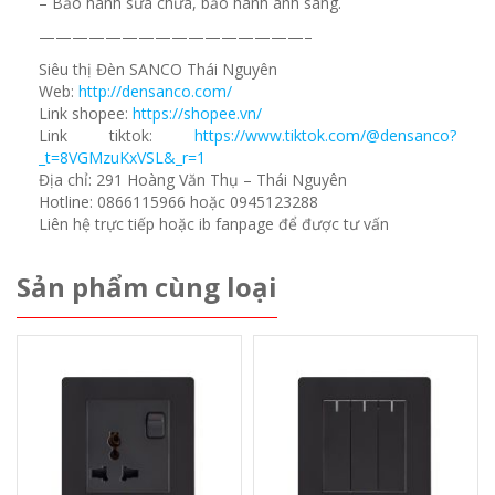
– Bảo hành sửa chữa, bảo hành ánh sáng.
————————————————–
Siêu thị Đèn SANCO Thái Nguyên
Web:
http://densanco.com/
Link shopee:
https://shopee.vn/
Link tiktok:
https://www.tiktok.com/@densanco?
_t=8VGMzuKxVSL&_r=1
Địa chỉ: 291 Hoàng Văn Thụ – Thái Nguyên
Hotline: 0866115966 hoặc 0945123288
Liên hệ trực tiếp hoặc ib fanpage để được tư vấn
Sản phẩm cùng loại