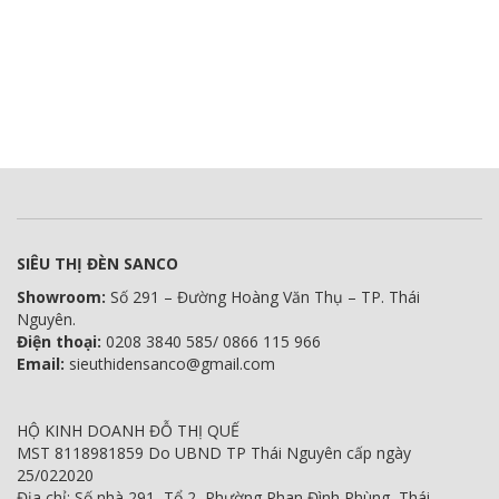
SIÊU THỊ ĐÈN SANCO
Showroom:
Số 291 – Đường Hoàng Văn Thụ – TP. Thái
Nguyên.
Điện thoại:
0208 3840 585/ 0866 115 966
Email:
sieuthidensanco@gmail.com
HỘ KINH DOANH ĐỖ THỊ QUẾ
MST 8118981859 Do UBND TP Thái Nguyên cấp ngày
25/022020
Địa chỉ: Số nhà 291, Tổ 2, Phường Phan Đình Phùng, Thái