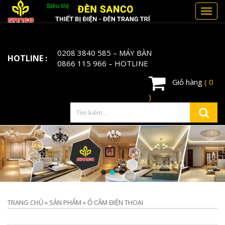
Toggl
navig
0208 3840 585
– MÁY BÀN
HOTLINE :
0866 115 966
– HOTLINE
Giỏ hàng
( 0
)
TRANG CHỦ
»
SẢN PHẨM
»
Ổ CẮM ĐIỆN THOẠI