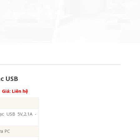
ạc USB
Giá:
Liên hệ
c USB 5V,2.1A -
ựa PC