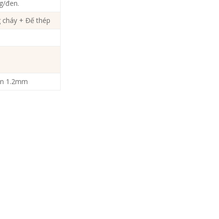
g/đen.
 cháy + Đế thép
iện 1.2mm