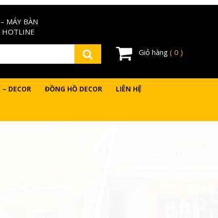
– MÁY BÀN
 HOTLINE
Giỏ hàng
( 0 )
 – DECOR
ĐỒNG HỒ DECOR
LIÊN HỆ