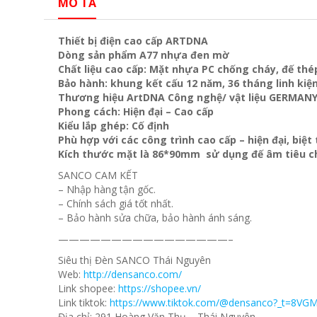
MÔ TẢ
Thiết bị điện cao cấp ARTDNA
Dòng sản phẩm A77 nhựa đen mờ
Chất liệu cao cấp: Mặt nhựa PC chống cháy, đế thé
Bảo hành: khung kết cấu 12 năm, 36 tháng linh kiện
Thương hiệu ArtDNA Công nghệ/ vật liệu GERMAN
Phong cách: Hiện đại – Cao cấp
Kiểu lắp ghép: Cố định
Phù hợp với các công trình cao cấp – hiện đại, biệ
Kích thước mặt là 86*90mm sử dụng đế âm tiêu c
SANCO CAM KẾT
– Nhập hàng tận gốc.
– Chính sách giá tốt nhất.
– Bảo hành sửa chữa, bảo hành ánh sáng.
————————————————–
Siêu thị Đèn SANCO Thái Nguyên
Web:
http://densanco.com/
Link shopee:
https://shopee.vn/
Link tiktok:
https://www.tiktok.com/@densanco?_t=8VG
Địa chỉ: 291 Hoàng Văn Thụ – Thái Nguyên