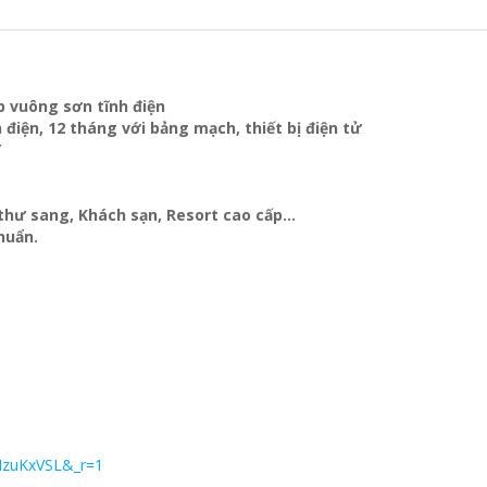
p vuông sơn tĩnh điện
 điện, 12 tháng với bảng mạch, thiết bị điện tử
Y
t thư sang, Khách sạn
, Resort cao cấp…
huẩn.
MzuKxVSL&_r=1